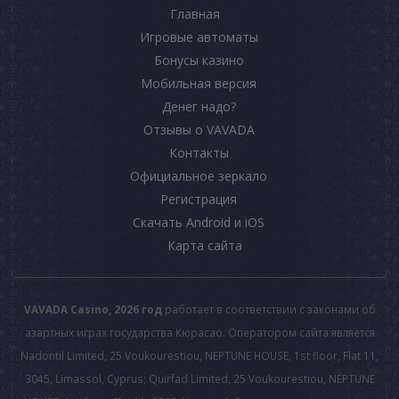
Главная
Игровые автоматы
Бонусы казино
Мобильная версия
Денег надо?
Отзывы о VAVADA
Контакты
Официальное зеркало
Регистрация
Скачать Android и iOS
Карта сайта
VAVADA Casino, 2026 год
работает в соответствии с законами об
азартных играх государства Кюрасао. Оператором сайта является
Nadontil Limited, 25 Voukourestiou, NEPTUNE HOUSE, 1st floor, Flat 11,
3045, Limassol, Cyprus; Quirfad Limited, 25 Voukourestiou, NEPTUNE