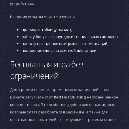
устройствах.
Во время игры вы можете изучить:
правила и таблицу выплат;
работу бонусных раундов и специальных символов;
частоту выпадения выигрышных комбинаций;
поведение слота на длинной дистанции.
Бесплатная игра без
ограничений
Демо-режим не имеет временных ограничений — вы
можете запускать слот
Red Hot Burning
неограниченное
количество раз. Это особенно удобно для новых игроков,
которые хотят разобраться в механике, а также для
опытных пользователей, тестирующих стратегии ставок.