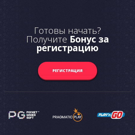
Готовы начать?
Получите
Бонус за
регистрацию
РЕГИСТРАЦИЯ