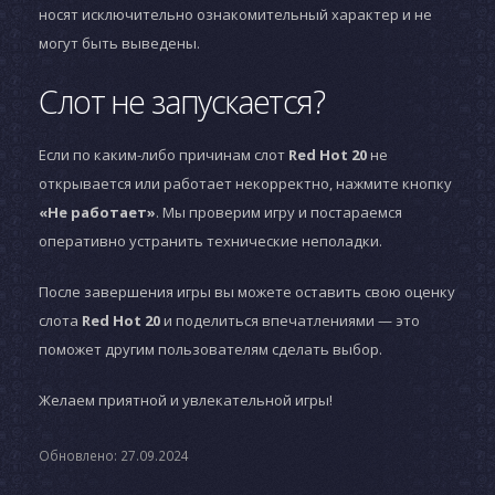
носят исключительно ознакомительный характер и не
могут быть выведены.
Слот не запускается?
Если по каким-либо причинам слот
Red Hot 20
не
открывается или работает некорректно, нажмите кнопку
«Не работает»
. Мы проверим игру и постараемся
оперативно устранить технические неполадки.
После завершения игры вы можете оставить свою оценку
слота
Red Hot 20
и поделиться впечатлениями — это
поможет другим пользователям сделать выбор.
Желаем приятной и увлекательной игры!
Обновлено:
27.09.2024