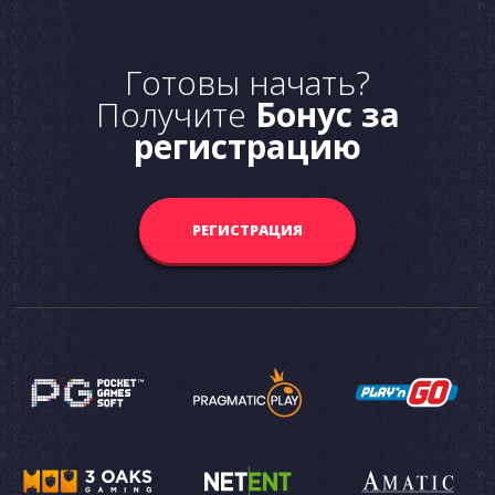
Готовы начать?
Получите
Бонус за
регистрацию
РЕГИСТРАЦИЯ