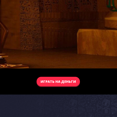
т.
ИГРАТЬ НА ДЕНЬГИ