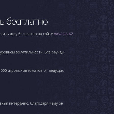
ть бесплатно
тить игру бесплатно на сайте
VAVADA KZ
уровнем волатильности. Все раунды
 000 игровых автоматов от ведущих
вный интерфейс, благодаря чему он