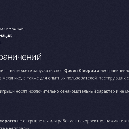
ых символов;
наций;
.
граничений
ий — вы можете запускать слот
Queen Cleopatra
неограниченно
в механике, а также для опытных пользователей, тестирующих с
ыигрыши носят исключительно ознакомительный характер и не м
eopatra
не открывается или работает некорректно, нажмите к
кие неполадки.