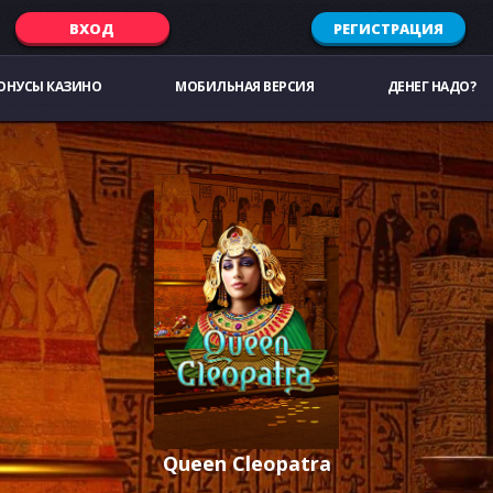
ВХОД
РЕГИСТРАЦИЯ
ОНУСЫ КАЗИНО
МОБИЛЬНАЯ ВЕРСИЯ
ДЕНЕГ НАДО?
Queen Cleopatra