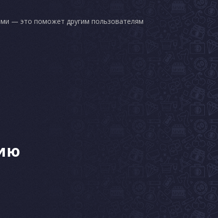
ями — это поможет другим пользователям
цию