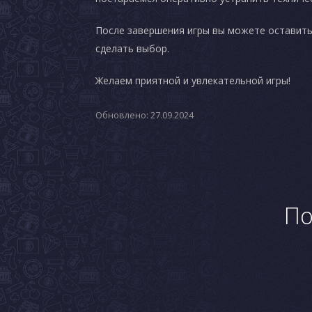
После завершения игры вы можете оставить
сделать выбор.
Желаем приятной и увлекательной игры!
Обновлено:
27.09.2024
По