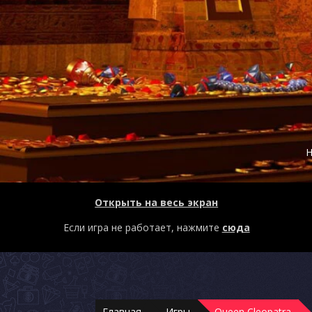
Н
Открыть на весь экран
Если игра не работает, нажмите
сюда
Главная
Игры
Queen Cleopatra