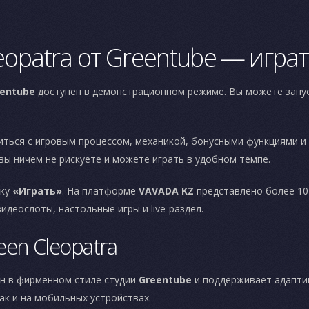
eopatra от Greentube — игра
entube
доступен в демонстрационном режиме. Вы можете запус
ться с игровым процессом, механикой, бонусными функциями и 
вы ничем не рискуете и можете играть в удобном темпе.
пку
«Играть»
. На платформе
VAVADA KZ
представлено более 10
идеослоты, настольные игры и live-раздел.
en Cleopatra
н в фирменном стиле студии
Greentube
и поддерживает адапти
ак и на мобильных устройствах.