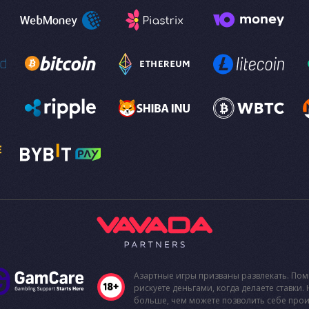
Азартные игры призваны развлекать. Помн
рискуете деньгами, когда делаете ставки. 
больше, чем можете позволить себе прои