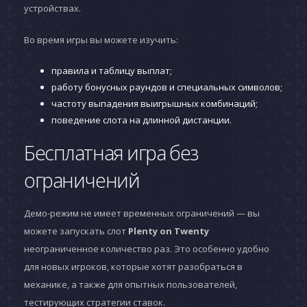
устройствах.
Во время игры вы можете изучить:
правила и таблицу выплат;
работу бонусных раундов и специальных символов;
частоту выпадения выигрышных комбинаций;
поведение слота на длинной дистанции.
Бесплатная игра без
ограничений
Демо-режим не имеет временных ограничений — вы
можете запускать слот
Plenty on Twenty
неограниченное количество раз. Это особенно удобно
для новых игроков, которые хотят разобраться в
механике, а также для опытных пользователей,
тестирующих стратегии ставок.