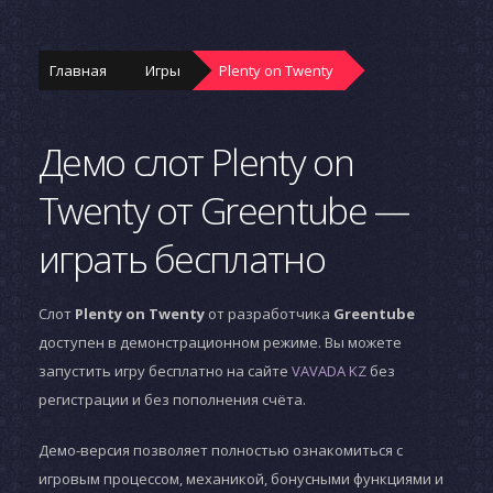
Главная
Игры
Plenty on Twenty
Демо слот Plenty on
Twenty от Greentube —
играть бесплатно
Слот
Plenty on Twenty
от разработчика
Greentube
доступен в демонстрационном режиме. Вы можете
запустить игру бесплатно на сайте
VAVADA KZ
без
регистрации и без пополнения счёта.
Демо-версия позволяет полностью ознакомиться с
игровым процессом, механикой, бонусными функциями и