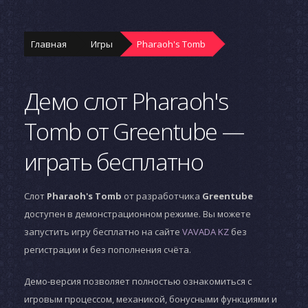
Главная
Игры
Pharaoh's Tomb
Демо слот Pharaoh's
Tomb от Greentube —
играть бесплатно
Слот
Pharaoh's Tomb
от разработчика
Greentube
доступен в демонстрационном режиме. Вы можете
запустить игру бесплатно на сайте
VAVADA KZ
без
регистрации и без пополнения счёта.
Демо-версия позволяет полностью ознакомиться с
игровым процессом, механикой, бонусными функциями и