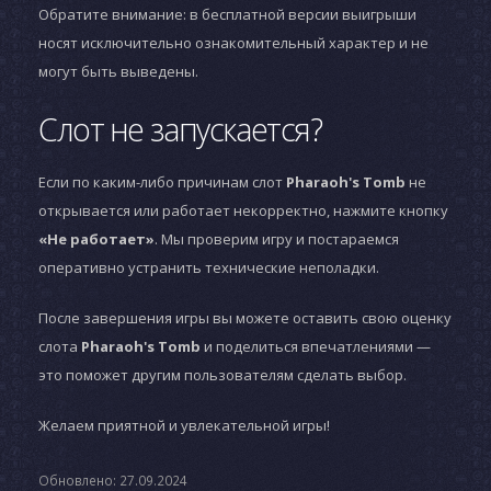
Обратите внимание: в бесплатной версии выигрыши
носят исключительно ознакомительный характер и не
могут быть выведены.
Слот не запускается?
Если по каким-либо причинам слот
Pharaoh's Tomb
не
открывается или работает некорректно, нажмите кнопку
«Не работает»
. Мы проверим игру и постараемся
оперативно устранить технические неполадки.
После завершения игры вы можете оставить свою оценку
слота
Pharaoh's Tomb
и поделиться впечатлениями —
это поможет другим пользователям сделать выбор.
Желаем приятной и увлекательной игры!
Обновлено:
27.09.2024