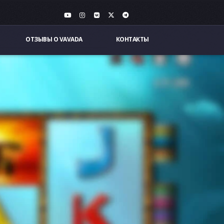
ОТЗЫВЫ О VAVADA
КОНТАКТЫ