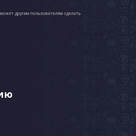
может другим пользователям сделать
цию