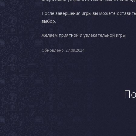
После завершения игры вы можете оставить
выбор.
Желаем приятной и увлекательной игры!
Обновлено:
27.09.2024
По