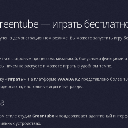
Greentube — играть бесплатн
упен в демонстрационном режиме. Вы можете запустить игру б
ться с игровым процессом, механикой, бонусными функциями и 
вы ничем не рискуете и можете играть в удобном темпе.
пку
«Играть»
. На платформе
VAVADA KZ
представлено более 10
идеослоты, настольные игры и live-раздел.
ca
ом стиле студии
Greentube
и поддерживает адаптивный интерфе
бильных устройствах.