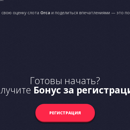
 свою оценку слота
Orca
и поделиться впечатлениями — это по
Готовы начать?
лучите
Бонус за регистра
РЕГИСТРАЦИЯ