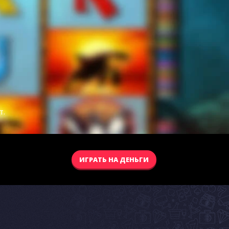
т.
ИГРАТЬ НА ДЕНЬГИ