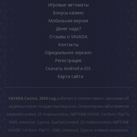
Игровые автоматы
Бонусы казино
Мобильная версия
Денег надо?
Отзывы о VAVADA
Контакты
Официальное зеркало
Регистрация
Скачать Android и iOS
Карта сайта
VAVADA Casino, 2026 год
работает в соответствии с законами об
азартных играх государства Кюрасао. Оператором сайта является
Nadontil Limited, 25 Voukourestiou, NEPTUNE HOUSE, 1st floor, Flat 11,
3045, Limassol, Cyprus; Quirfad Limited, 25 Voukourestiou, NEPTUNE
HOUSE, 1st floor, Flat 11, 3045, Limassol, Cyprus; и имеет лицензию,