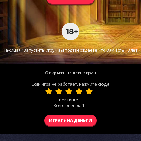
Нажимая "Запустить игру", вы подтверждаете что Вам есть 18 лет.
Открыть на весь экран
Если игра не работает, нажмите
сюда
Рейтинг
5
Всего оценок:
1
ИГРАТЬ НА ДЕНЬГИ