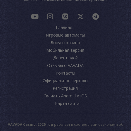
Главная
Игровые автоматы
Бонусы казино
Мобильная версия
Денег надо?
Отзывы о VAVADA
Контакты
Официальное зеркало
Регистрация
Скачать Android и iOS
Карта сайта
VAVADA Casino, 2026 год
работает в соответствии с законами об