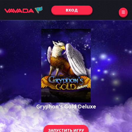
ВХОД
Gryphon's Gold Deluxe
ЗАПУСТИТЬ ИГРУ