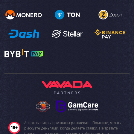
Азартные игры призваны развлекать. Помните, что вы
рискуете деньгами, когда делаете ставки. Не тратьте
больше, чем можете позволить себе проиграть.