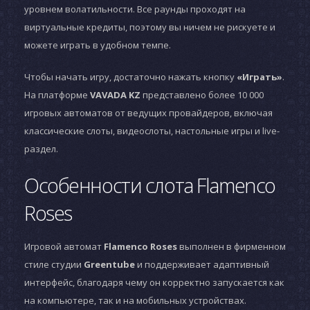
уровнем волатильности. Все раунды проходят на
виртуальные кредиты, поэтому вы ничем не рискуете и
можете играть в удобном темпе.
Чтобы начать игру, достаточно нажать кнопку
«Играть»
.
На платформе
VAVADA KZ
представлено более 10 000
игровых автоматов от ведущих провайдеров, включая
классические слоты, видеослоты, настольные игры и live-
раздел.
Особенности слота Flamenco
Roses
Игровой автомат
Flamenco Roses
выполнен в фирменном
стиле студии
Greentube
и поддерживает адаптивный
интерфейс, благодаря чему он корректно запускается как
на компьютере, так и на мобильных устройствах.