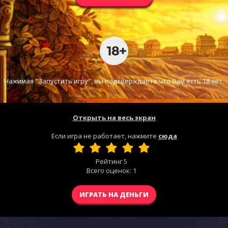
Нажимая "Запустить игру", вы подтверждаете что Вам есть 18 лет.
Открыть на весь экран
Если игра не работает, нажмите
сюда
Рейтинг
5
Всего оценок:
1
ИГРАТЬ НА ДЕНЬГИ