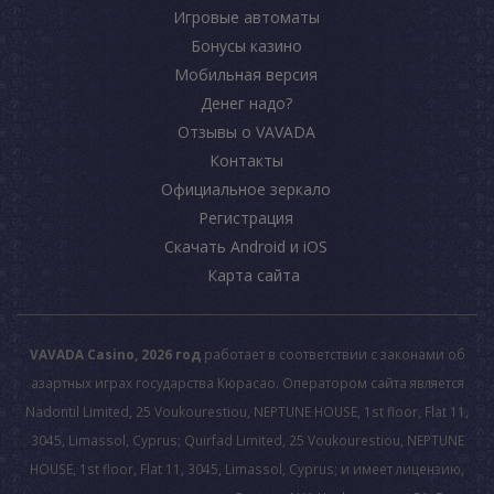
Игровые автоматы
Бонусы казино
Мобильная версия
Денег надо?
Отзывы о VAVADA
Контакты
Официальное зеркало
Регистрация
Скачать Android и iOS
Карта сайта
VAVADA Casino, 2026 год
работает в соответствии с законами об
азартных играх государства Кюрасао. Оператором сайта является
Nadontil Limited, 25 Voukourestiou, NEPTUNE HOUSE, 1st floor, Flat 11,
3045, Limassol, Cyprus; Quirfad Limited, 25 Voukourestiou, NEPTUNE
HOUSE, 1st floor, Flat 11, 3045, Limassol, Cyprus; и имеет лицензию,