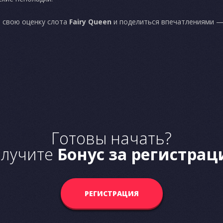
 свою оценку слота
Fairy Queen
и поделиться впечатлениями —
Готовы начать?
лучите
Бонус за регистра
РЕГИСТРАЦИЯ