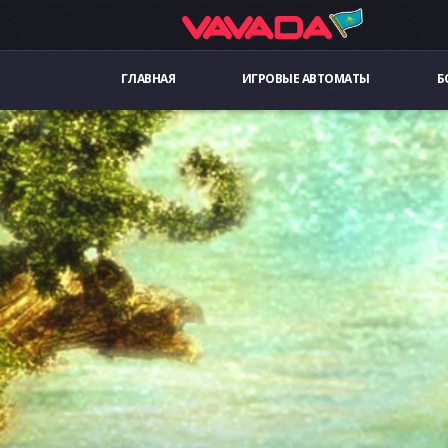
ГЛАВНАЯ
ИГРОВЫЕ АВТОМАТЫ
Б