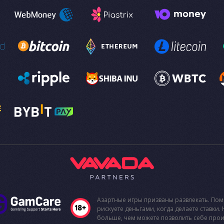
Азартные игры призваны развлекать. Помн
рискуете деньгами, когда делаете ставки. 
больше, чем можете позволить себе прои