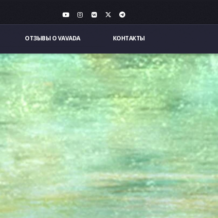
ОТЗЫВЫ О VAVADA
КОНТАКТЫ