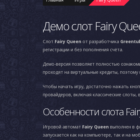
Демо слот Fairy Qu
Слот
Fairy Queen
от разработчика
Greentu
регистрации и без пополнения счёта.
Демо-версия позволяет полностью ознакоми
проходят на виртуальные кредиты, поэтому 
Чтобы начать игру, достаточно нажать кно
провайдеров, включая классические слоты, в
Особенности слота Fai
Игровой автомат
Fairy Queen
выполнен в ф
запускается как на компьютере, так и на мо