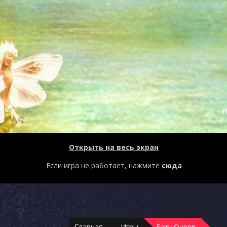
Н
Открыть на весь экран
Если игра не работает, нажмите
сюда
Главная
Игры
Fairy Queen