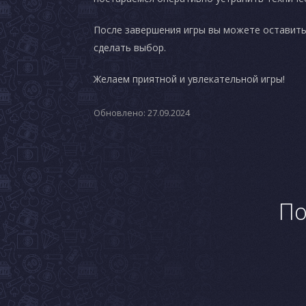
После завершения игры вы можете оставить
сделать выбор.
Желаем приятной и увлекательной игры!
Обновлено:
27.09.2024
По