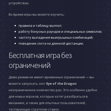
устройствах.
Во время игры вы можете изучить:
правила и таблицу выплат;
работу бонусных раундов и специальных символов;
частоту выпадения выигрышных комбинаций;
поведение слота на длинной дистанции.
Бесплатная игра без
ограничений
Демо-режим не имеет временных ограничений — вы
можете запускать слот
Eye of the Dragon
неограниченное количество раз. Это особенно удобно
для новых игроков, которые хотят разобраться в
механике, а также для опытных пользователей,
тестирующих стратегии ставок.