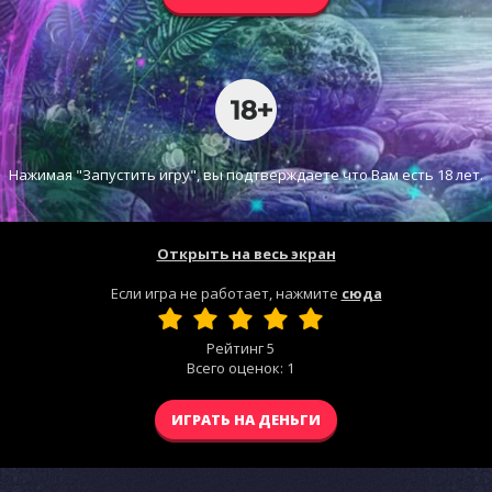
Нажимая "Запустить игру", вы подтверждаете что Вам есть 18 лет.
Открыть на весь экран
Если игра не работает, нажмите
сюда
Рейтинг
5
Всего оценок:
1
ИГРАТЬ НА ДЕНЬГИ