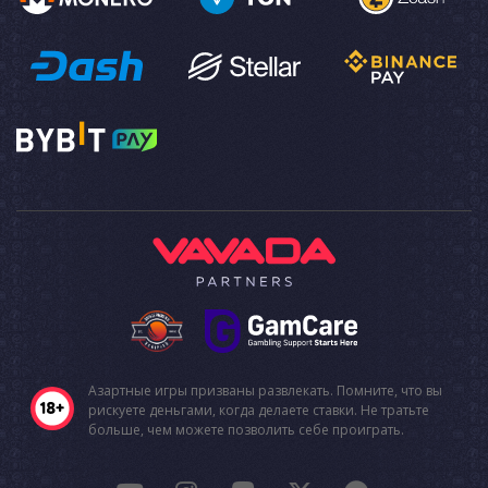
Азартные игры призваны развлекать. Помните, что вы
рискуете деньгами, когда делаете ставки. Не тратьте
больше, чем можете позволить себе проиграть.