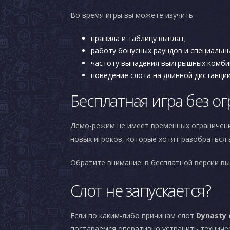
Во время игры вы можете изучить:
правила и таблицу выплат;
работу бонусных раундов и специальн
частоту выпадения выигрышных комби
поведение слота на длинной дистанции
Бесплатная игра без о
Демо-режим не имеет временных ограничен
новых игроков, которые хотят разобраться 
Обратите внимание: в бесплатной версии в
Слот не запускается?
Если по каким-либо причинам слот
Dynasty 
постараемся оперативно устранить техничес