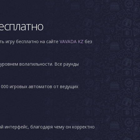
бесплатно
ь игру бесплатно на сайте
VAVADA KZ
без
уровнем волатильности. Все раунды
 000 игровых автоматов от ведущих
й интерфейс, благодаря чему он корректно