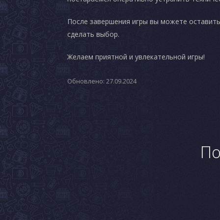
После завершения игры вы можете оставить
сделать выбор.
Желаем приятной и увлекательной игры!
Обновлено:
27.09.2024
По