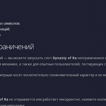
ых символов;
наций;
.
граничений
ий — вы можете запускать слот
Dynasty of Ra
неограниченное к
в механике, а также для опытных пользователей, тестирующих с
ыигрыши носят исключительно ознакомительный характер и не м
of Ra
не открывается или работает некорректно, нажмите кноп
кие неполадки.