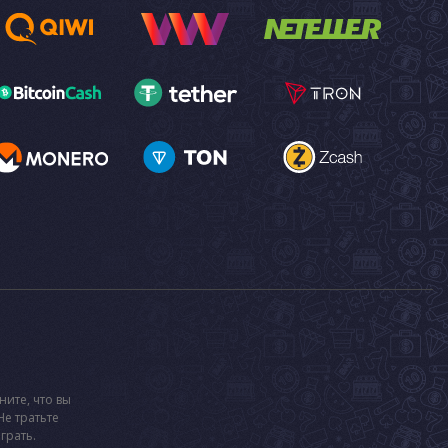
ите, что вы
Не тратьте
грать.