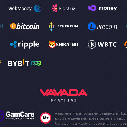
Азартные игры призваны развлекать. Помн
рискуете деньгами, когда делаете ставки. 
больше, чем можете позволить себе прои