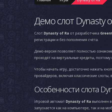
Демо слот Dynasty o
Слот
Dynasty of Ra
от разработчика
Green
регистрации и без пополнения счёта.
Демо-версия позволяет полностью ознакоми
проходят на виртуальные кредиты, поэтому 
Чтобы начать игру, достаточно нажать кно
провайдеров, включая классические слоты, в
Особенности слота Dyna
Игровой автомат
Dynasty of Ra
выполнен в
запускается как на компьютере, так и на мо