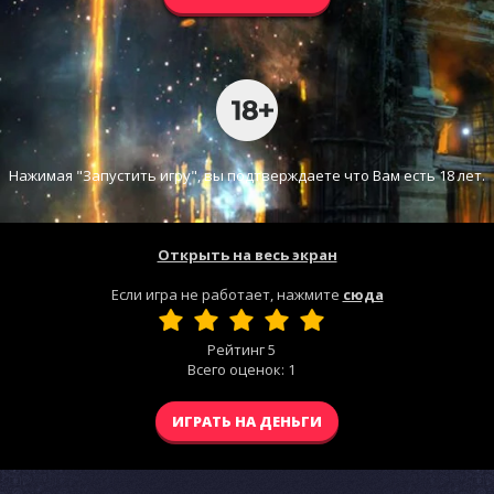
Нажимая "Запустить игру", вы подтверждаете что Вам есть 18 лет.
Открыть на весь экран
Если игра не работает, нажмите
сюда
Рейтинг
5
Всего оценок:
1
ИГРАТЬ НА ДЕНЬГИ