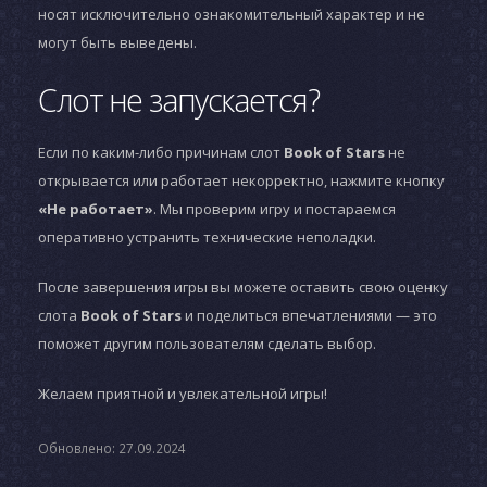
носят исключительно ознакомительный характер и не
могут быть выведены.
Слот не запускается?
Если по каким-либо причинам слот
Book of Stars
не
открывается или работает некорректно, нажмите кнопку
«Не работает»
. Мы проверим игру и постараемся
оперативно устранить технические неполадки.
После завершения игры вы можете оставить свою оценку
слота
Book of Stars
и поделиться впечатлениями — это
поможет другим пользователям сделать выбор.
Желаем приятной и увлекательной игры!
Обновлено:
27.09.2024