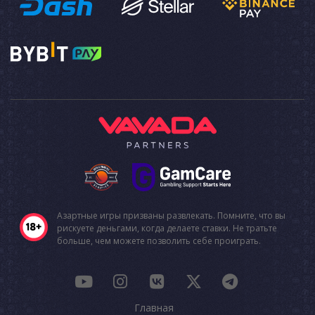
Азартные игры призваны развлекать. Помните, что вы
рискуете деньгами, когда делаете ставки. Не тратьте
больше, чем можете позволить себе проиграть.
Главная