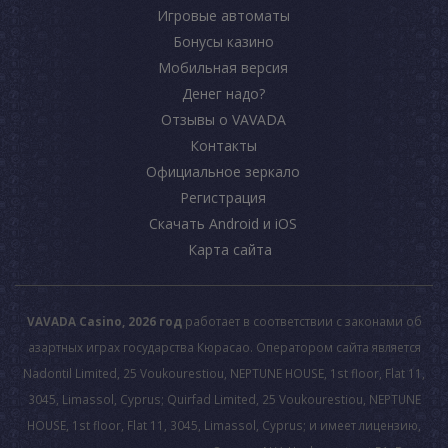
Игровые автоматы
Бонусы казино
Мобильная версия
Денег надо?
Отзывы о VAVADA
Контакты
Официальное зеркало
Регистрация
Скачать Android и iOS
Карта сайта
VAVADA Casino, 2026 год
работает в соответствии с законами об
азартных играх государства Кюрасао. Оператором сайта является
Nadontil Limited, 25 Voukourestiou, NEPTUNE HOUSE, 1st floor, Flat 11,
3045, Limassol, Cyprus; Quirfad Limited, 25 Voukourestiou, NEPTUNE
HOUSE, 1st floor, Flat 11, 3045, Limassol, Cyprus; и имеет лицензию,