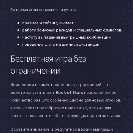
Во время игры вы можете изучить:
правила и таблицу выплат;
работу бонусных раундов и специальных символов;
частоту выпадения выигрышных комбинаций;
поведение слота на длинной дистанции.
Бесплатная игра без
ограничений
Демо-режим не имеет временных ограничений — вы
можете запускать слот
Book of Stars
неограниченное
количество раз. Это особенно удобно для новых игроков,
которые хотят разобраться в механике, а также для
опытных пользователей, тестирующих стратегии ставок.
Обратите внимание: в бесплатной версии выигрыши