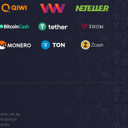
ите, что вы
Не тратьте
грать.