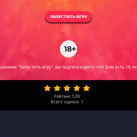
ЗАПУСТИТЬ ИГРУ
ажимая "Запустить игру", вы подтверждаете что Вам есть 18 ле
Рейтинг
5.00
Всего оценок:
1