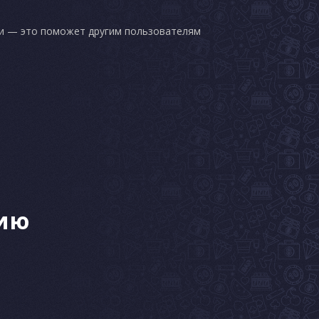
и — это поможет другим пользователям
цию