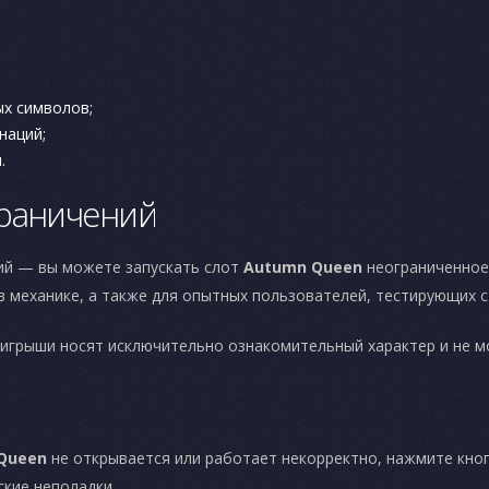
ых символов;
наций;
.
граничений
ий — вы можете запускать слот
Autumn Queen
неограниченное 
в механике, а также для опытных пользователей, тестирующих с
ыигрыши носят исключительно ознакомительный характер и не м
Queen
не открывается или работает некорректно, нажмите кно
кие неполадки.