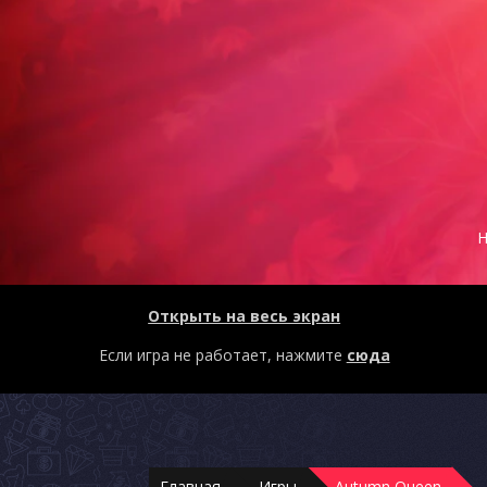
Н
Открыть на весь экран
Если игра не работает, нажмите
сюда
Главная
Игры
Autumn Queen