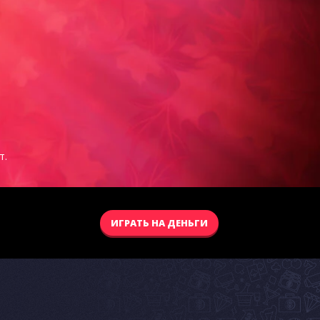
т.
ИГРАТЬ НА ДЕНЬГИ