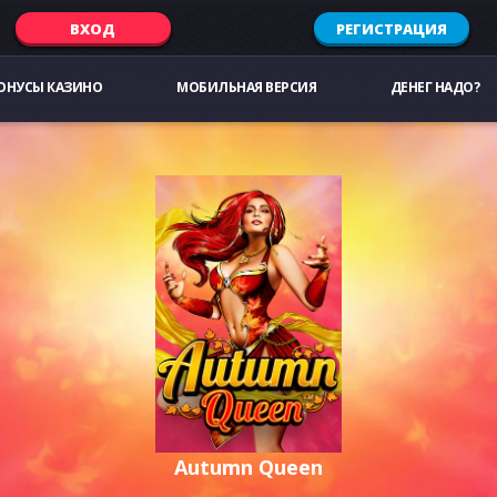
ВХОД
РЕГИСТРАЦИЯ
ОНУСЫ КАЗИНО
МОБИЛЬНАЯ ВЕРСИЯ
ДЕНЕГ НАДО?
Autumn Queen