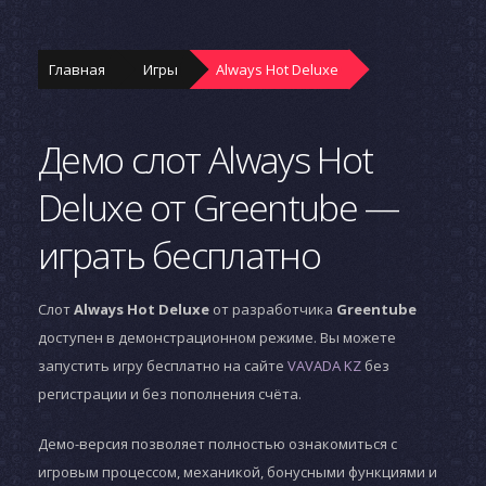
Главная
Игры
Always Hot Deluxe
Демо слот Always Hot
Deluxe от Greentube —
играть бесплатно
Слот
Always Hot Deluxe
от разработчика
Greentube
доступен в демонстрационном режиме. Вы можете
запустить игру бесплатно на сайте
VAVADA KZ
без
регистрации и без пополнения счёта.
Демо-версия позволяет полностью ознакомиться с
игровым процессом, механикой, бонусными функциями и