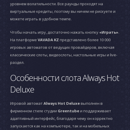
уровнем волатильности. Все раунды проходят на
виртуальные кредиты, поэтому вы ничем не рискуете и
можете играть в удобном темпе.
Чтобы начать игру, достаточно нажать кнопку
«Играть»
.
На платформе
VAVADA KZ
представлено более 10 000
игровых автоматов от ведущих провайдеров, включая
классические слоты, видеослоты, настольные игры и live-
раздел.
Особенности слота Always Hot
Deluxe
Игровой автомат
Always Hot Deluxe
выполнен в
фирменном стиле студии
Greentube
и поддерживает
адаптивный интерфейс, благодаря чему он корректно
запускается как на компьютере, так и на мобильных