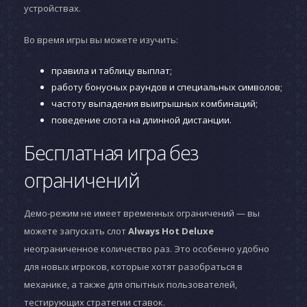
устройствах.
Во время игры вы можете изучить:
правила и таблицу выплат;
работу бонусных раундов и специальных символов;
частоту выпадения выигрышных комбинаций;
поведение слота на длинной дистанции.
Бесплатная игра без
ограничений
Демо-режим не имеет временных ограничений — вы
можете запускать слот
Always Hot Deluxe
неограниченное количество раз. Это особенно удобно
для новых игроков, которые хотят разобраться в
механике, а также для опытных пользователей,
тестирующих стратегии ставок.