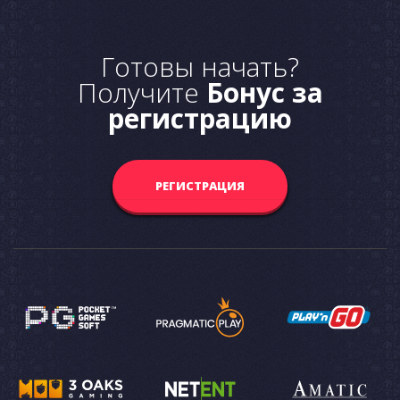
Готовы начать?
Получите
Бонус за
регистрацию
РЕГИСТРАЦИЯ