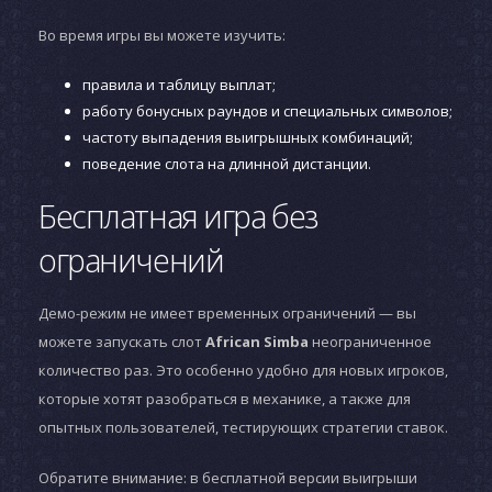
Во время игры вы можете изучить:
правила и таблицу выплат;
работу бонусных раундов и специальных символов;
частоту выпадения выигрышных комбинаций;
поведение слота на длинной дистанции.
Бесплатная игра без
ограничений
Демо-режим не имеет временных ограничений — вы
можете запускать слот
African Simba
неограниченное
количество раз. Это особенно удобно для новых игроков,
которые хотят разобраться в механике, а также для
опытных пользователей, тестирующих стратегии ставок.
Обратите внимание: в бесплатной версии выигрыши