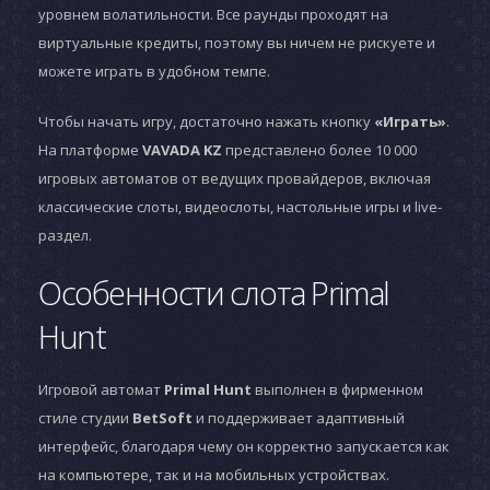
уровнем волатильности. Все раунды проходят на
виртуальные кредиты, поэтому вы ничем не рискуете и
можете играть в удобном темпе.
Чтобы начать игру, достаточно нажать кнопку
«Играть»
.
На платформе
VAVADA KZ
представлено более 10 000
игровых автоматов от ведущих провайдеров, включая
классические слоты, видеослоты, настольные игры и live-
раздел.
Особенности слота Primal
Hunt
Игровой автомат
Primal Hunt
выполнен в фирменном
стиле студии
BetSoft
и поддерживает адаптивный
интерфейс, благодаря чему он корректно запускается как
на компьютере, так и на мобильных устройствах.