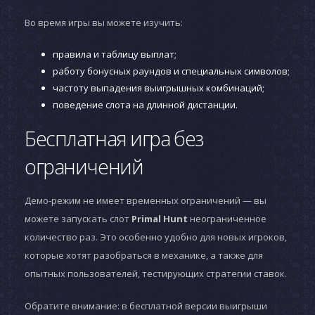
Во время игры вы можете изучить:
правила и таблицу выплат;
работу бонусных раундов и специальных символов;
частоту выпадения выигрышных комбинаций;
поведение слота на длинной дистанции.
Бесплатная игра без
ограничений
Демо-режим не имеет временных ограничений — вы
можете запускать слот
Primal Hunt
неограниченное
количество раз. Это особенно удобно для новых игроков,
которые хотят разобраться в механике, а также для
опытных пользователей, тестирующих стратегии ставок.
Обратите внимание: в бесплатной версии выигрыши