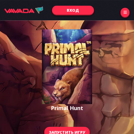
ВХОД
Primal Hunt
ЗАПУСТИТЬ ИГРУ