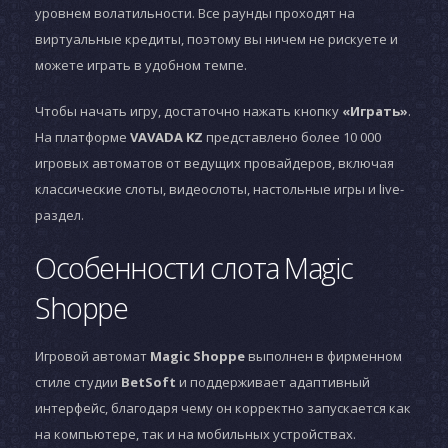
уровнем волатильности. Все раунды проходят на
виртуальные кредиты, поэтому вы ничем не рискуете и
можете играть в удобном темпе.
Чтобы начать игру, достаточно нажать кнопку
«Играть»
.
На платформе
VAVADA KZ
представлено более 10 000
игровых автоматов от ведущих провайдеров, включая
классические слоты, видеослоты, настольные игры и live-
раздел.
Особенности слота Magic
Shoppe
Игровой автомат
Magic Shoppe
выполнен в фирменном
стиле студии
BetSoft
и поддерживает адаптивный
интерфейс, благодаря чему он корректно запускается как
на компьютере, так и на мобильных устройствах.