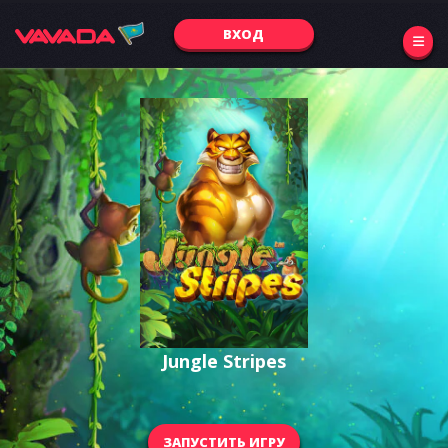
ВХОД
Jungle Stripes
ЗАПУСТИТЬ ИГРУ