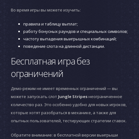
Во время игры вы можете изучить:
правила и таблицу выплат;
работу бонусных раундов и специальных символов;
частоту выпадения выигрышных комбинаций;
поведение слота на длинной дистанции.
Бесплатная игра без
ограничений
Демо-режим не имеет временных ограничений — вы
можете запускать слот
Jungle Stripes
неограниченное
количество раз. Это особенно удобно для новых игроков,
которые хотят разобраться в механике, а также для
опытных пользователей, тестирующих стратегии ставок.
Обратите внимание: в бесплатной версии выигрыши