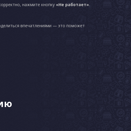
корректно, нажмите кнопку
«Не работает»
.
оделиться впечатлениями — это поможет
цию