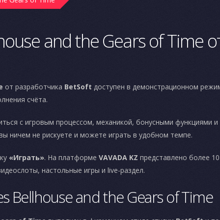
house and the Gears of Time о
e
от разработчика
BetSoft
доступен в демонстрационном режим
олнения счёта.
ться с игровым процессом, механикой, бонусными функциями и 
вы ничем не рискуете и можете играть в удобном темпе.
пку
«Играть»
. На платформе
VAVADA KZ
представлено более 10
идеослоты, настольные игры и live-раздел.
s Bellhouse and the Gears of Time