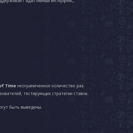
ддерживает адаптивный интерфейс,
 of Time
неограниченное количество раз.
зователей, тестирующих стратегии ставок.
огут быть выведены.