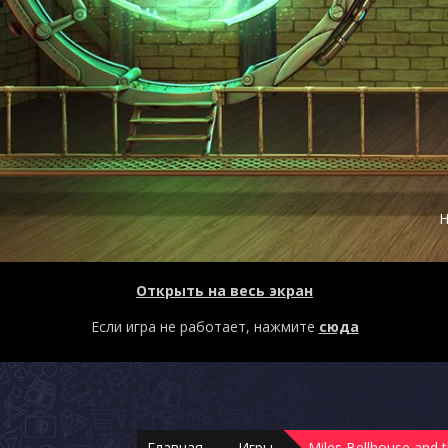
Н
Открыть на весь экран
Если игра не работает, нажмите
сюда
Главная
Игры
Miles Bellhouse and 