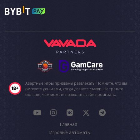
Азартные игры призваны развлекать. Помните, что вы
рискуете деньгами, когда делаете ставки. Не тратьте
больше, чем можете позволить себе проиграть.
Главная
Игровые автоматы