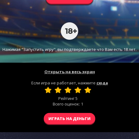
Нажимая "Запустить игру", вы подтверждаете что Вам есть 18 лет.
Открыть на весь экран
Если игра не работает, нажмите
сюда
Рейтинг
5
Всего оценок:
1
ИГРАТЬ НА ДЕНЬГИ