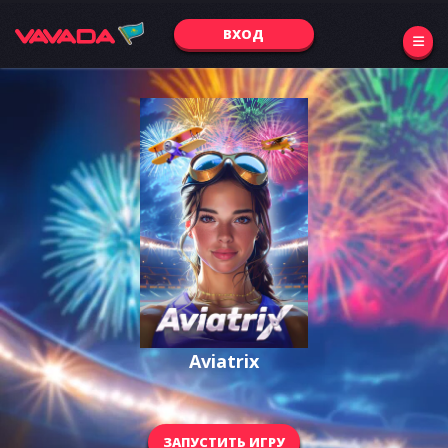
ВХОД
Aviatrix
ЗАПУСТИТЬ ИГРУ