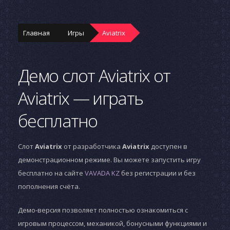
Главная
Игры
Aviatrix
Демо слот Aviatrix от
Aviatrix — играть
бесплатно
Слот
Aviatrix
от разработчика
Aviatrix
доступен в
демонстрационном режиме. Вы можете запустить игру
бесплатно на сайте
VAVADA KZ
без регистрации и без
пополнения счёта.
Демо-версия позволяет полностью ознакомиться с
игровым процессом, механикой, бонусными функциями и