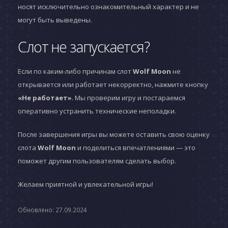
носят исключительно ознакомительный характер и не
могут быть выведены.
Слот не запускается?
Если по каким-либо причинам слот
Wolf Moon
не
открывается или работает некорректно, нажмите кнопку
«Не работает»
. Мы проверим игру и постараемся
оперативно устранить технические неполадки.
После завершения игры вы можете оставить свою оценку
слота
Wolf Moon
и поделиться впечатлениями — это
поможет другим пользователям сделать выбор.
Желаем приятной и увлекательной игры!
Обновлено:
27.09.2024