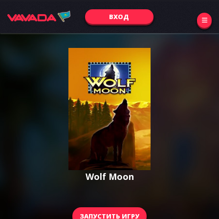
ВХОД
Wolf Moon
ЗАПУСТИТЬ ИГРУ