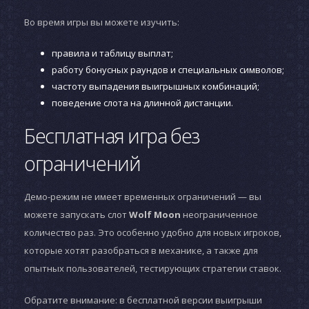
Во время игры вы можете изучить:
правила и таблицу выплат;
работу бонусных раундов и специальных символов;
частоту выпадения выигрышных комбинаций;
поведение слота на длинной дистанции.
Бесплатная игра без
ограничений
Демо-режим не имеет временных ограничений — вы
можете запускать слот
Wolf Moon
неограниченное
количество раз. Это особенно удобно для новых игроков,
которые хотят разобраться в механике, а также для
опытных пользователей, тестирующих стратегии ставок.
Обратите внимание: в бесплатной версии выигрыши