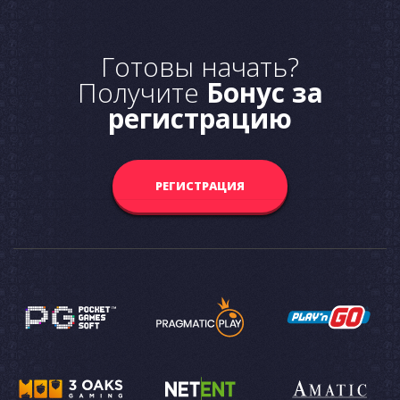
Готовы начать?
Получите
Бонус за
регистрацию
РЕГИСТРАЦИЯ