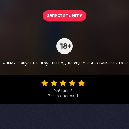
ЗАПУСТИТЬ ИГРУ
ажимая "Запустить игру", вы подтверждаете что Вам есть 18 ле
Рейтинг
5
Всего оценок:
1