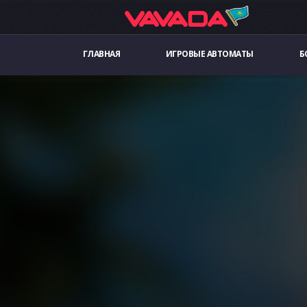
ГЛАВНАЯ
ИГРОВЫЕ АВТОМАТЫ
Б