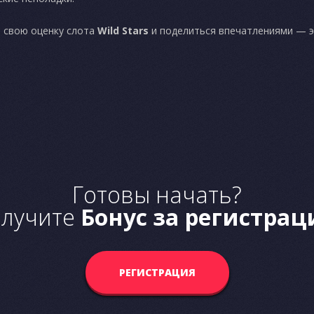
 свою оценку слота
Wild Stars
и поделиться впечатлениями — э
Готовы начать?
лучите
Бонус за регистра
РЕГИСТРАЦИЯ