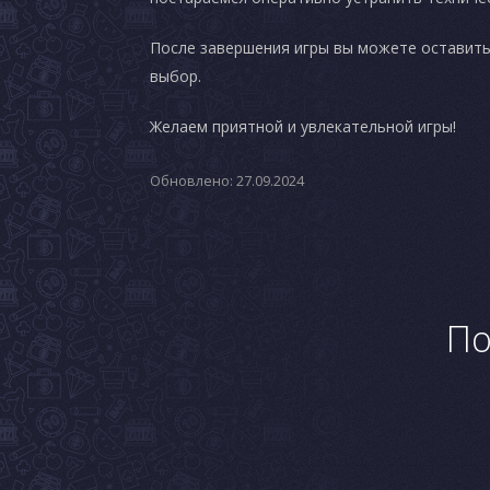
После завершения игры вы можете оставить
выбор.
Желаем приятной и увлекательной игры!
Обновлено:
27.09.2024
По