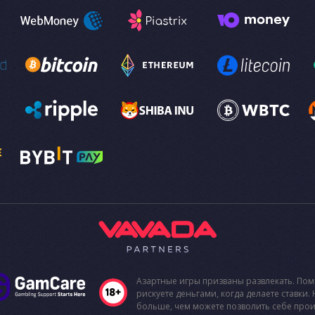
Азартные игры призваны развлекать. Помн
рискуете деньгами, когда делаете ставки. 
больше, чем можете позволить себе прои