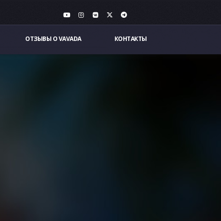
ОТЗЫВЫ О VAVADA
КОНТАКТЫ