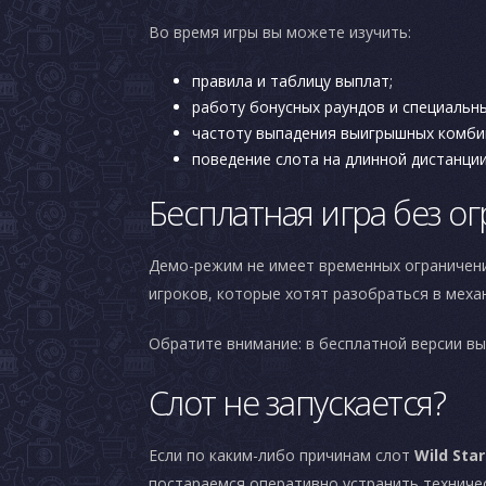
Во время игры вы можете изучить:
правила и таблицу выплат;
работу бонусных раундов и специальн
частоту выпадения выигрышных комби
поведение слота на длинной дистанции
Бесплатная игра без о
Демо-режим не имеет временных ограничен
игроков, которые хотят разобраться в меха
Обратите внимание: в бесплатной версии в
Слот не запускается?
Если по каким-либо причинам слот
Wild Star
постараемся оперативно устранить техничес