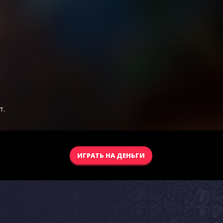
т.
ИГРАТЬ НА ДЕНЬГИ