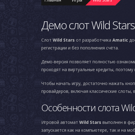
Демо слот Wild Star
Слот
Wild Stars
от разработчика
Amatic
до
регистрации и без пополнения счёта.
Демо-версия позволяет полностью ознакоми
проходят на виртуальные кредиты, поэтому 
Чтобы начать игру, достаточно нажать кно
провайдеров, включая классические слоты, в
Особенности слота Wild
Игровой автомат
Wild Stars
выполнен в фир
запускается как на компьютере, так и на мо