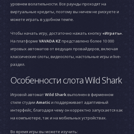
уровнем волатильности. Все раунды проходят на
виртуальные кредиты, поэтому вы ничем не рискуете и
можете играть в удобном темпе.
Чтобы начать игру, достаточно нажать кнопку
«Играть»
.
На платформе
VAVADA KZ
представлено более 10 000
игровых автоматов от ведущих провайдеров, включая
классические слоты, видеослоты, настольные игры и live-
раздел.
Особенности слота Wild Shark
Игровой автомат
Wild Shark
выполнен в фирменном
стиле студии
Amatic
и поддерживает адаптивный
интерфейс, благодаря чему он корректно запускается как
на компьютере, так и на мобильных устройствах.
Во время игры вы можете изучить: