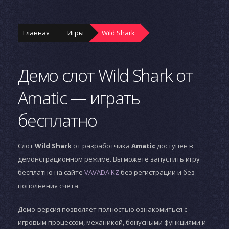
Главная
Игры
Wild Shark
Демо слот Wild Shark от
Amatic — играть
бесплатно
Слот
Wild Shark
от разработчика
Amatic
доступен в
демонстрационном режиме. Вы можете запустить игру
бесплатно на сайте
VAVADA KZ
без регистрации и без
пополнения счёта.
Демо-версия позволяет полностью ознакомиться с
игровым процессом, механикой, бонусными функциями и