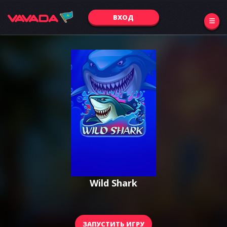
ВХОД
Wild Shark
ЗАПУСТИТЬ ИГРУ