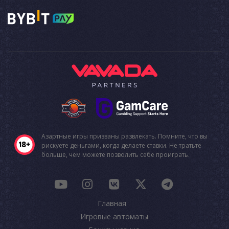
Азартные игры призваны развлекать. Помните, что вы
рискуете деньгами, когда делаете ставки. Не тратьте
больше, чем можете позволить себе проиграть.
Главная
Игровые автоматы