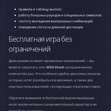
правила и таблицу выплат;
работу бонусных раундов и специальных символов;
частоту выпадения выигрышных комбинаций;
поведение слота на длинной дистанции.
Бесплатная игра без
ограничений
Демо-режим не имеет временных ограничений — вы
можете запускать слот
Wild Shark
неограниченное
количество раз. Это особенно удобно для новых игроков,
которые хотят разобраться в механике, а также для
опытных пользователей, тестирующих стратегии ставок.
Обратите внимание: в бесплатной версии выигрыши
носят исключительно ознакомительный характер и не
могут быть выведены.