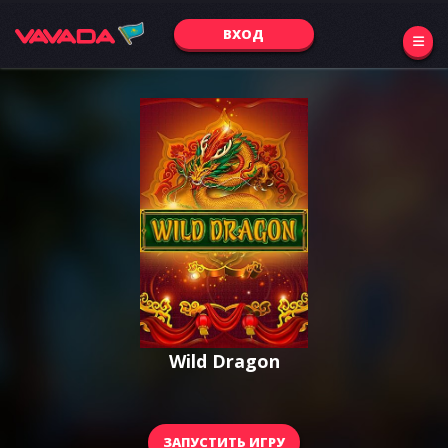
ВХОД
Wild Dragon
ЗАПУСТИТЬ ИГРУ