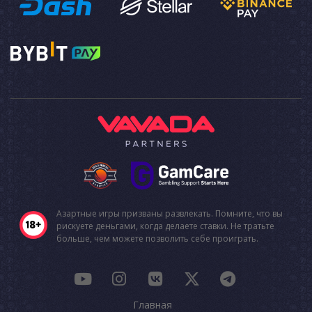
Азартные игры призваны развлекать. Помните, что вы
рискуете деньгами, когда делаете ставки. Не тратьте
больше, чем можете позволить себе проиграть.
Главная