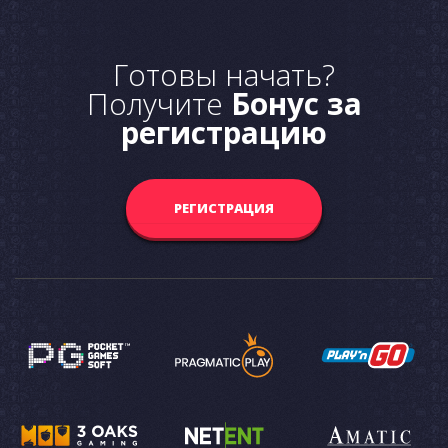
Готовы начать?
Получите
Бонус за
регистрацию
РЕГИСТРАЦИЯ