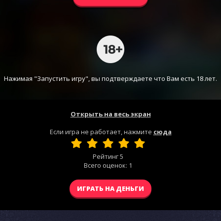
Нажимая "Запустить игру", вы подтверждаете что Вам есть 18 лет.
Открыть на весь экран
Если игра не работает, нажмите
сюда
Рейтинг
5
Всего оценок:
1
ИГРАТЬ НА ДЕНЬГИ