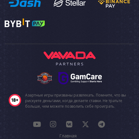
Азартные игры призваны развлекать. Помните, что вы
рискуете деньгами, когда делаете ставки. Не тратьте
больше, чем можете позволить себе проиграть.
Главная