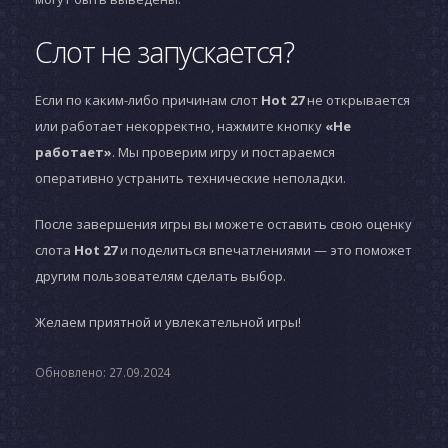
Слот не запускается?
Если по каким-либо причинам слот
Hot 27
не открывается
или работает некорректно, нажмите кнопку
«Не
работает»
. Мы проверим игру и постараемся
оперативно устранить технические неполадки.
После завершения игры вы можете оставить свою оценку
слота
Hot 27
и поделиться впечатлениями — это поможет
другим пользователям сделать выбор.
Желаем приятной и увлекательной игры!
Обновлено:
27.09.2024