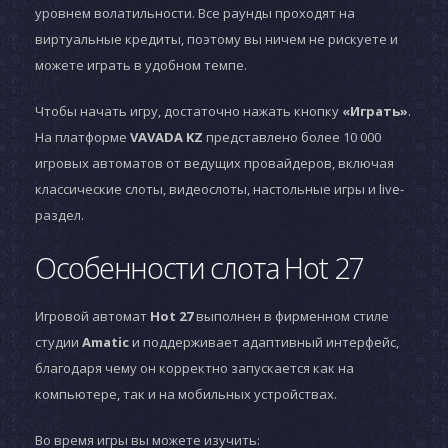
уровнем волатильности. Все раунды проходят на
виртуальные кредиты, поэтому вы ничем не рискуете и
можете играть в удобном темпе.
Чтобы начать игру, достаточно нажать кнопку
«Играть»
.
На платформе
VAVADA KZ
представлено более 10 000
игровых автоматов от ведущих провайдеров, включая
классические слоты, видеослоты, настольные игры и live-
раздел.
Особенности слота Hot 27
Игровой автомат
Hot 27
выполнен в фирменном стиле
студии
Amatic
и поддерживает адаптивный интерфейс,
благодаря чему он корректно запускается как на
компьютере, так и на мобильных устройствах.
Во время игры вы можете изучить: