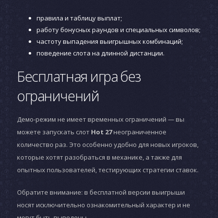
правила и таблицу выплат;
работу бонусных раундов и специальных символов;
частоту выпадения выигрышных комбинаций;
поведение слота на длинной дистанции.
Бесплатная игра без
ограничений
Демо-режим не имеет временных ограничений — вы
можете запускать слот
Hot 27
неограниченное
количество раз. Это особенно удобно для новых игроков,
которые хотят разобраться в механике, а также для
опытных пользователей, тестирующих стратегии ставок.
Обратите внимание: в бесплатной версии выигрыши
носят исключительно ознакомительный характер и не
могут быть выведены.