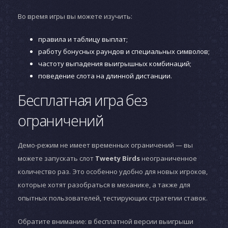
Во время игры вы можете изучить:
правила и таблицу выплат;
работу бонусных раундов и специальных символов;
частоту выпадения выигрышных комбинаций;
поведение слота на длинной дистанции.
Бесплатная игра без
ограничений
Демо-режим не имеет временных ограничений — вы
можете запускать слот
Tweety Birds
неограниченное
количество раз. Это особенно удобно для новых игроков,
которые хотят разобраться в механике, а также для
опытных пользователей, тестирующих стратегии ставок.
Обратите внимание: в бесплатной версии выигрыши