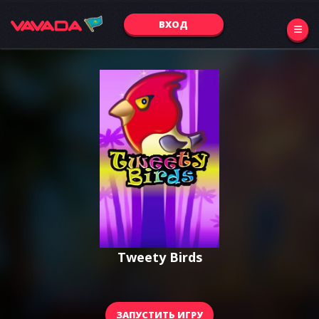
ВХОД
Tweety Birds
ЗАПУСТИТЬ ИГРУ