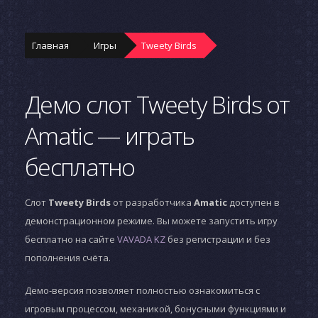
Главная
Игры
Tweety Birds
Демо слот Tweety Birds от
Amatic — играть
бесплатно
Слот
Tweety Birds
от разработчика
Amatic
доступен в
демонстрационном режиме. Вы можете запустить игру
бесплатно на сайте
VAVADA KZ
без регистрации и без
пополнения счёта.
Демо-версия позволяет полностью ознакомиться с
игровым процессом, механикой, бонусными функциями и