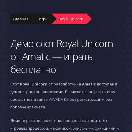
Главная
Игры
Royal Unicorn
Демо слот Royal Unicorn
от Amatic — играть
бесплатно
Слот
Royal Unicorn
от разработчика
Amatic
доступен в
демонстрационном режиме. Вы можете запустить игру
бесплатно на сайте
VAVADA KZ
без регистрации и без
пополнения счёта.
Демо-версия позволяет полностью ознакомиться с
игровым процессом, механикой, бонусными функциями и