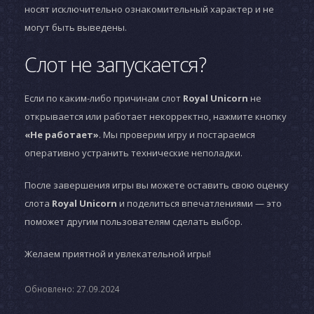
носят исключительно ознакомительный характер и не
могут быть выведены.
Слот не запускается?
Если по каким-либо причинам слот
Royal Unicorn
не
открывается или работает некорректно, нажмите кнопку
«Не работает»
. Мы проверим игру и постараемся
оперативно устранить технические неполадки.
После завершения игры вы можете оставить свою оценку
слота
Royal Unicorn
и поделиться впечатлениями — это
поможет другим пользователям сделать выбор.
Желаем приятной и увлекательной игры!
Обновлено:
27.09.2024