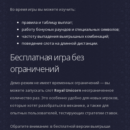
Во время игры вы можете изучить:
правила и таблицу выплат;
работу бонусных раундов и специальных символов;
частоту выпадения выигрышных комбинаций;
поведение слота на длинной дистанции.
Бесплатная игра без
ограничений
Демо-режим не имеет временных ограничений — вы
можете запускать слот
Royal Unicorn
неограниченное
количество раз. Это особенно удобно для новых игроков,
которые хотят разобраться в механике, а также для
опытных пользователей, тестирующих стратегии ставок.
Обратите внимание: в бесплатной версии выигрыши