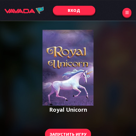
ВХОД
Royal Unicorn
ЗАПУСТИТЬ ИГРУ