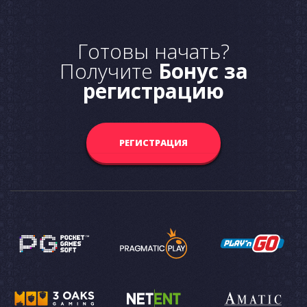
Готовы начать?
Получите
Бонус за
регистрацию
РЕГИСТРАЦИЯ