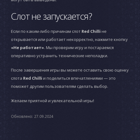
Слот не запускается?
Если по каким-либо причинам слот
Red Chilli
не
открывается или работает некорректно, нажмите кнопку
«Не работает»
. Мы проверим игру и постараемся
оперативно устранить технические неполадки.
После завершения игры вы можете оставить свою оценку
слота
Red Chilli
и поделиться впечатлениями — это
поможет другим пользователям сделать выбор.
Желаем приятной и увлекательной игры!
Обновлено:
27.09.2024