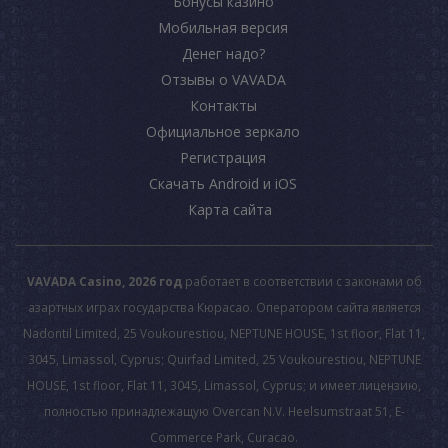
Бонусы казино
Мобильная версия
Денег надо?
Отзывы о VAVADA
Контакты
Официальное зеркало
Регистрация
Скачать Android и iOS
Карта сайта
VAVADA Casino, 2026 год
работает в соответствии с законами об
азартных играх государства Кюрасао. Оператором сайта является
Nadontil Limited, 25 Voukourestiou, NEPTUNE HOUSE, 1st floor, Flat 11,
3045, Limassol, Cyprus; Quirfad Limited, 25 Voukourestiou, NEPTUNE
HOUSE, 1st floor, Flat 11, 3045, Limassol, Cyprus; и имеет лицензию,
полностью принадлежащую Overcan N.V. Heelsumstraat 51, E-
Commerce Park, Curacao.