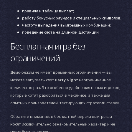
правила и таблицу выплат;
работу бонусных раундов и специальных символов;
частоту выпадения выигрышных комбинаций;
поведение слота на длинной дистанции.
Бесплатная игра без
ограничений
Демо-режим не имеет временных ограничений — вы
можете запускать слот
Party Night
неограниченное
количество раз. Это особенно удобно для новых игроков,
которые хотят разобраться в механике, а также для
опытных пользователей, тестирующих стратегии ставок.
Обратите внимание: в бесплатной версии выигрыши
носят исключительно ознакомительный характер и не
могут быть выведены.