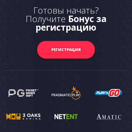
Готовы начать?
Получите
Бонус за
регистрацию
РЕГИСТРАЦИЯ