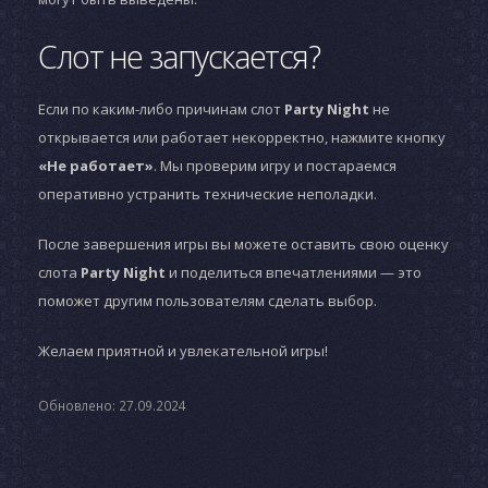
Слот не запускается?
Если по каким-либо причинам слот
Party Night
не
открывается или работает некорректно, нажмите кнопку
«Не работает»
. Мы проверим игру и постараемся
оперативно устранить технические неполадки.
После завершения игры вы можете оставить свою оценку
слота
Party Night
и поделиться впечатлениями — это
поможет другим пользователям сделать выбор.
Желаем приятной и увлекательной игры!
Обновлено:
27.09.2024