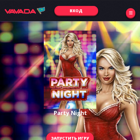
ВХОД
Party Night
ЗАПУСТИТЬ ИГРУ