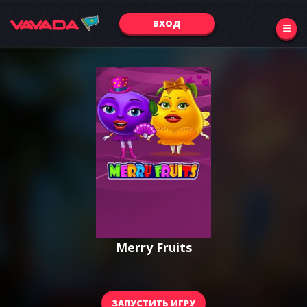
ВХОД
Merry Fruits
ЗАПУСТИТЬ ИГРУ