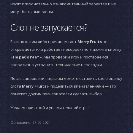
носят исключительно ознакомительный характер и не
могут быть выведены.
Слот не запускается?
Если по каким-либо причинам слот
Merry Fruits
не
открывается или работает некорректно, нажмите кнопку
«Не работает»
. Мы проверим игру и постараемся
оперативно устранить технические неполадки.
После завершения игры вы можете оставить свою оценку
слота
Merry Fruits
и поделиться впечатлениями — это
поможет другим пользователям сделать выбор.
Желаем приятной и увлекательной игры!
Обновлено:
27.09.2024