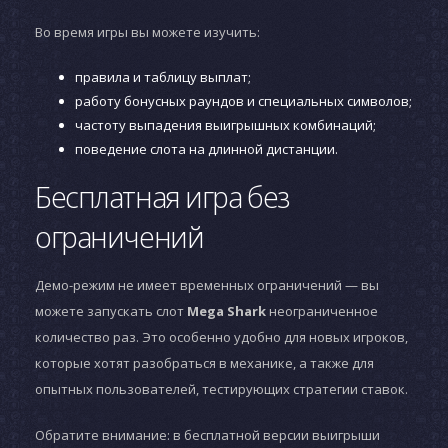
Во время игры вы можете изучить:
правила и таблицу выплат;
работу бонусных раундов и специальных символов;
частоту выпадения выигрышных комбинаций;
поведение слота на длинной дистанции.
Бесплатная игра без
ограничений
Демо-режим не имеет временных ограничений — вы
можете запускать слот
Mega Shark
неограниченное
количество раз. Это особенно удобно для новых игроков,
которые хотят разобраться в механике, а также для
опытных пользователей, тестирующих стратегии ставок.
Обратите внимание: в бесплатной версии выигрыши