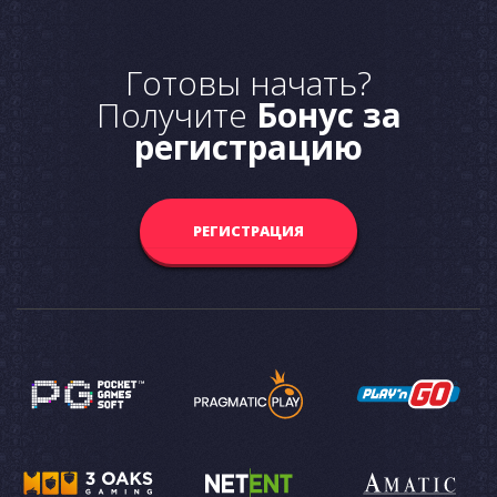
Готовы начать?
Получите
Бонус за
регистрацию
РЕГИСТРАЦИЯ