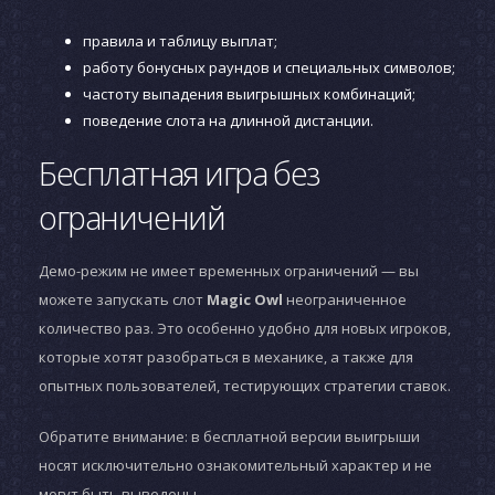
правила и таблицу выплат;
работу бонусных раундов и специальных символов;
частоту выпадения выигрышных комбинаций;
поведение слота на длинной дистанции.
Бесплатная игра без
ограничений
Демо-режим не имеет временных ограничений — вы
можете запускать слот
Magic Owl
неограниченное
количество раз. Это особенно удобно для новых игроков,
которые хотят разобраться в механике, а также для
опытных пользователей, тестирующих стратегии ставок.
Обратите внимание: в бесплатной версии выигрыши
носят исключительно ознакомительный характер и не
могут быть выведены.