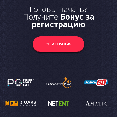
Готовы начать?
Получите
Бонус за
регистрацию
РЕГИСТРАЦИЯ