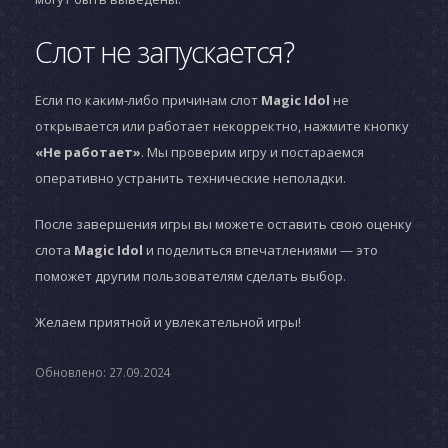
Слот не запускается?
Если по каким-либо причинам слот
Magic Idol
не
открывается или работает некорректно, нажмите кнопку
«Не работает»
. Мы проверим игру и постараемся
оперативно устранить технические неполадки.
После завершения игры вы можете оставить свою оценку
слота
Magic Idol
и поделиться впечатлениями — это
поможет другим пользователям сделать выбор.
Желаем приятной и увлекательной игры!
Обновлено:
27.09.2024