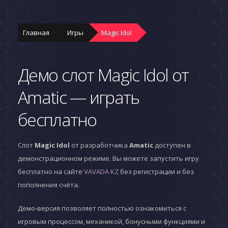
Главная
Игры
Magic Idol
Демо слот Magic Idol от
Amatic — играть
бесплатно
Слот
Magic Idol
от разработчика
Amatic
доступен в
демонстрационном режиме. Вы можете запустить игру
бесплатно на сайте
VAVADA KZ
без регистрации и без
пополнения счёта.
Демо-версия позволяет полностью ознакомиться с
игровым процессом, механикой, бонусными функциями и