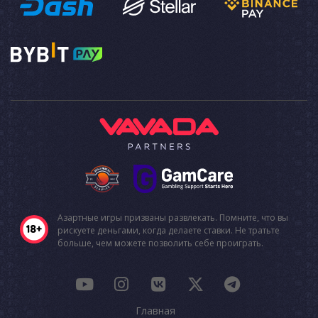
Азартные игры призваны развлекать. Помните, что вы
рискуете деньгами, когда делаете ставки. Не тратьте
больше, чем можете позволить себе проиграть.
Главная