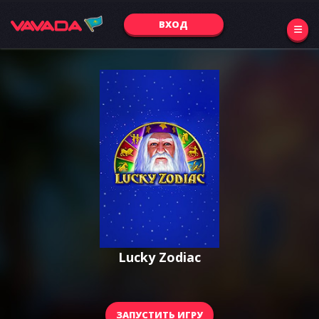
ВХОД
Lucky Zodiac
ЗАПУСТИТЬ ИГРУ