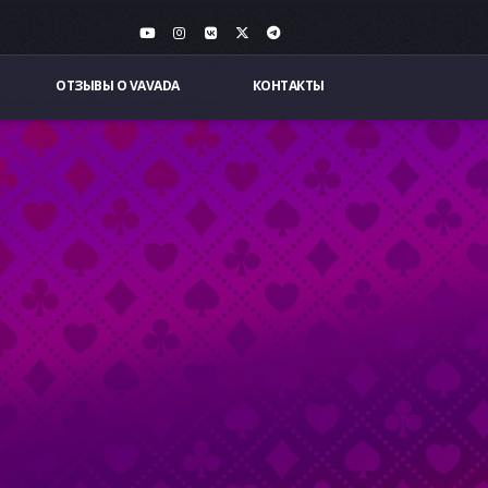
ОТЗЫВЫ О VAVADA
КОНТАКТЫ