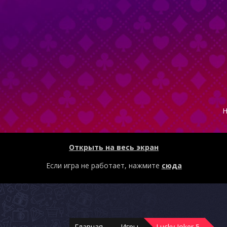
Н
Открыть на весь экран
Если игра не работает, нажмите
сюда
Главная
Игры
Lucky Joker 5