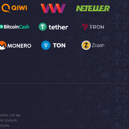
ите, что вы
Не тратьте
грать.