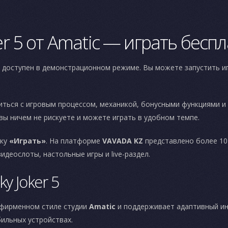
er 5 от Amatic — играть бесп
доступен в демонстрационном режиме. Вы можете запустить иг
ться с игровым процессом, механикой, бонусными функциями и 
вы ничем не рискуете и можете играть в удобном темпе.
пку
«Играть»
. На платформе
VAVADA KZ
представлено более 10
идеослоты, настольные игры и live-раздел.
y Joker 5
фирменном стиле студии
Amatic
и поддерживает адаптивный ин
бильных устройствах.