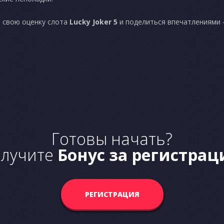
 свою оценку слота
Lucky Joker 5
и поделиться впечатлениями
Готовы начать?
лучите
Бонус за регистра
РЕГИСТРАЦИЯ