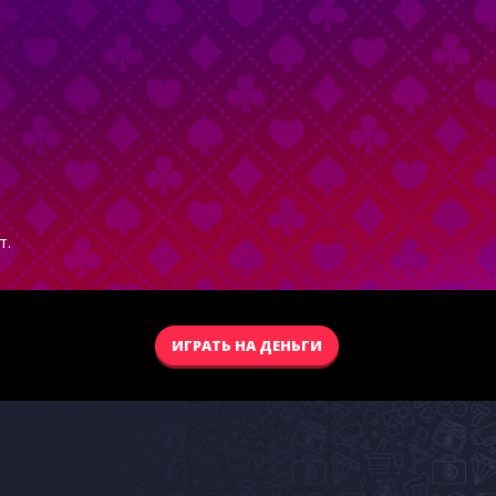
т.
ИГРАТЬ НА ДЕНЬГИ