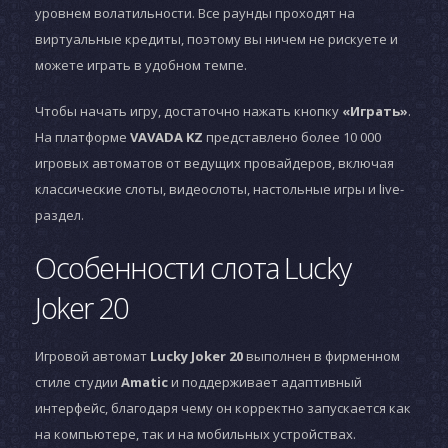
уровнем волатильности. Все раунды проходят на
виртуальные кредиты, поэтому вы ничем не рискуете и
можете играть в удобном темпе.
Чтобы начать игру, достаточно нажать кнопку
«Играть»
.
На платформе
VAVADA KZ
представлено более 10 000
игровых автоматов от ведущих провайдеров, включая
классические слоты, видеослоты, настольные игры и live-
раздел.
Особенности слота Lucky
Joker 20
Игровой автомат
Lucky Joker 20
выполнен в фирменном
стиле студии
Amatic
и поддерживает адаптивный
интерфейс, благодаря чему он корректно запускается как
на компьютере, так и на мобильных устройствах.