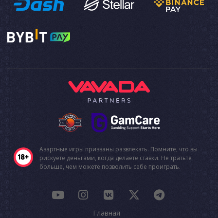
Азартные игры призваны развлекать. Помните, что вы
рискуете деньгами, когда делаете ставки. Не тратьте
больше, чем можете позволить себе проиграть.
Главная