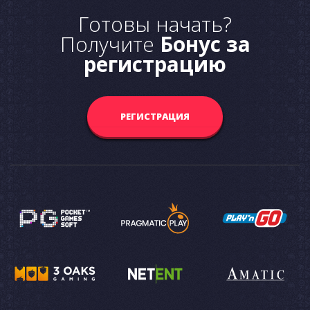
Готовы начать?
Получите
Бонус за
регистрацию
РЕГИСТРАЦИЯ