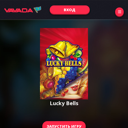
ВХОД
Lucky Bells
ЗАПУСТИТЬ ИГРУ