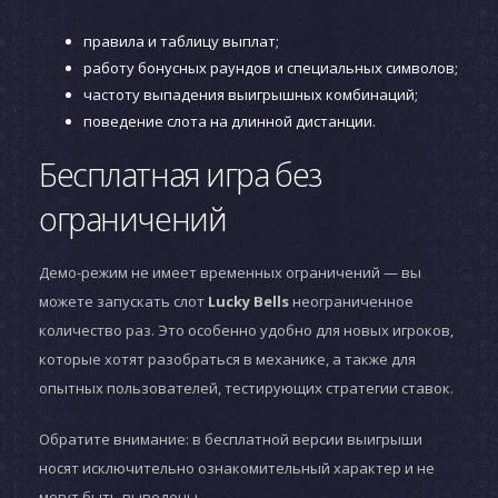
правила и таблицу выплат;
работу бонусных раундов и специальных символов;
частоту выпадения выигрышных комбинаций;
поведение слота на длинной дистанции.
Бесплатная игра без
ограничений
Демо-режим не имеет временных ограничений — вы
можете запускать слот
Lucky Bells
неограниченное
количество раз. Это особенно удобно для новых игроков,
которые хотят разобраться в механике, а также для
опытных пользователей, тестирующих стратегии ставок.
Обратите внимание: в бесплатной версии выигрыши
носят исключительно ознакомительный характер и не
могут быть выведены.