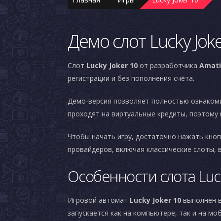
Демо слот Lucky Jok
Слот
Lucky Joker 10
от разработчика
Amati
регистрации и без пополнения счёта.
Демо-версия позволяет полностью ознакоми
проходят на виртуальные кредиты, поэтому 
Чтобы начать игру, достаточно нажать кно
провайдеров, включая классические слоты, в
Особенности слота Luck
Игровой автомат
Lucky Joker 10
выполнен в
запускается как на компьютере, так и на мо