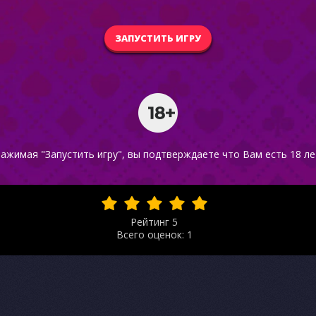
ЗАПУСТИТЬ ИГРУ
ажимая "Запустить игру", вы подтверждаете что Вам есть 18 ле
Рейтинг
5
Всего оценок:
1