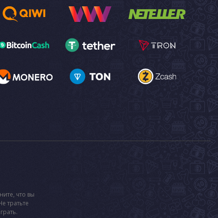
ите, что вы
Не тратьте
грать.