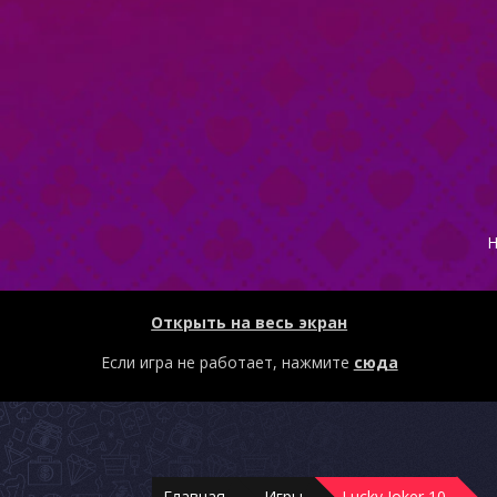
Н
Открыть на весь экран
Если игра не работает, нажмите
сюда
Главная
Игры
Lucky Joker 10