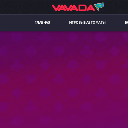
ГЛАВНАЯ
ИГРОВЫЕ АВТОМАТЫ
Б