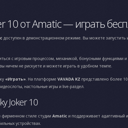
er 10 от Amatic — играть бес
c
доступен в демонстрационном режиме. Вы можете запустить и
ться с игровым процессом, механикой, бонусными функциями и 
вы ничем не рискуете и можете играть в удобном темпе.
пку
«Играть»
. На платформе
VAVADA KZ
представлено более 10
идеослоты, настольные игры и live-раздел.
y Joker 10
 фирменном стиле студии
Amatic
и поддерживает адаптивный и
бильных устройствах.