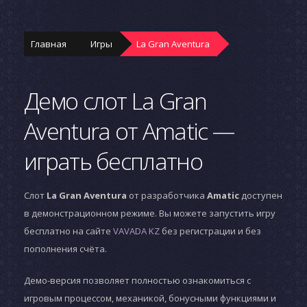
Главная
Игры
La Gran Aventura
Демо слот La Gran
Aventura от Amatic —
играть бесплатно
Слот
La Gran Aventura
от разработчика
Amatic
доступен
в демонстрационном режиме. Вы можете запустить игру
бесплатно на сайте
VAVADA KZ
без регистрации и без
пополнения счёта.
Демо-версия позволяет полностью ознакомиться с
игровым процессом, механикой, бонусными функциями и