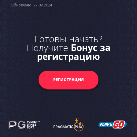
Обновлено:
27.09.2024
Готовы начать?
Получите
Бонус за
регистрацию
РЕГИСТРАЦИЯ