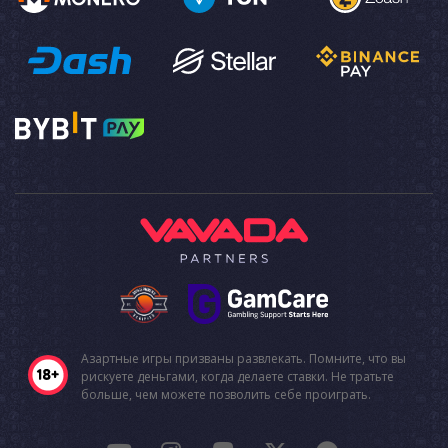
Азартные игры призваны развлекать. Помните, что вы
рискуете деньгами, когда делаете ставки. Не тратьте
больше, чем можете позволить себе проиграть.