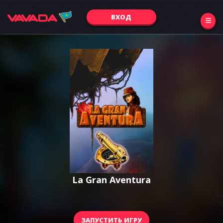
ВХОД
La Gran Aventura
ЗАПУСТИТЬ ИГРУ