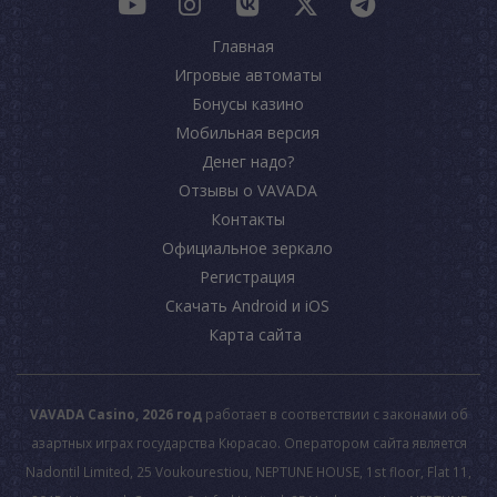
Главная
Игровые автоматы
Бонусы казино
Мобильная версия
Денег надо?
Отзывы о VAVADA
Контакты
Официальное зеркало
Регистрация
Скачать Android и iOS
Карта сайта
VAVADA Casino, 2026 год
работает в соответствии с законами об
азартных играх государства Кюрасао. Оператором сайта является
Nadontil Limited, 25 Voukourestiou, NEPTUNE HOUSE, 1st floor, Flat 11,