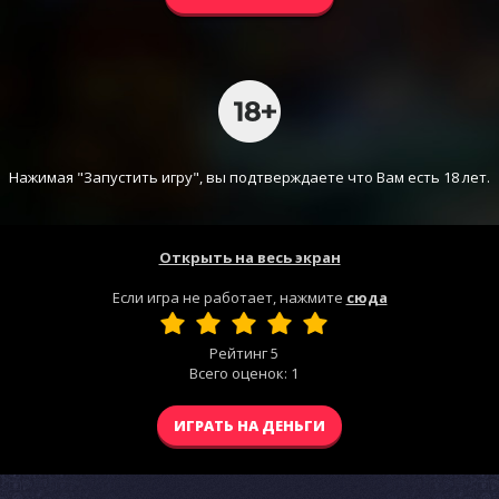
Нажимая "Запустить игру", вы подтверждаете что Вам есть 18 лет.
Открыть на весь экран
Если игра не работает, нажмите
сюда
Рейтинг
5
Всего оценок:
1
ИГРАТЬ НА ДЕНЬГИ