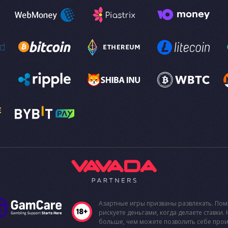
Азартные игры призваны развлекать. Помн
рискуете деньгами, когда делаете ставки. 
больше, чем можете позволить себе прои