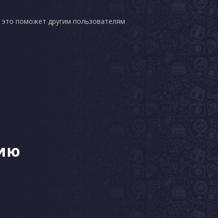
 это поможет другим пользователям
цию