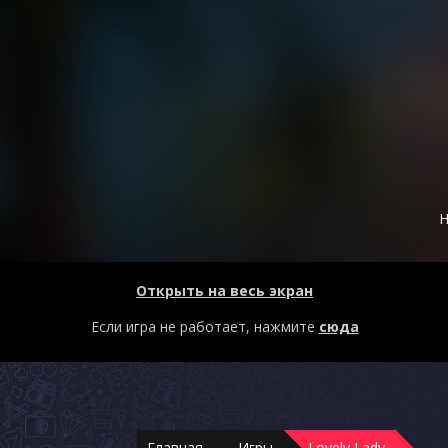
Н
Открыть на весь экран
Если игра не работает, нажмите
сюда
Главная
Игры
Lovely Lady