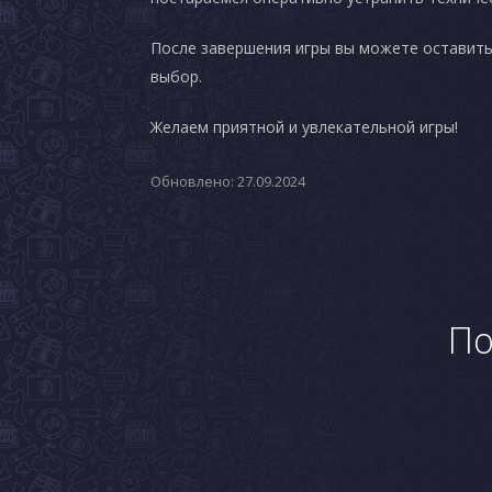
После завершения игры вы можете оставить
выбор.
Желаем приятной и увлекательной игры!
Обновлено:
27.09.2024
По