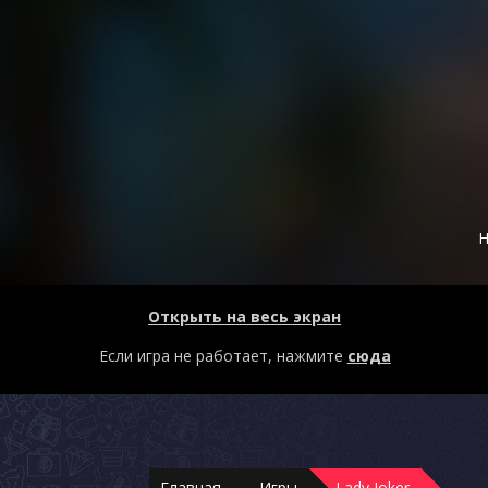
Н
Открыть на весь экран
Если игра не работает, нажмите
сюда
Главная
Игры
Lady Joker