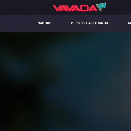
ГЛАВНАЯ
ИГРОВЫЕ АВТОМАТЫ
Б