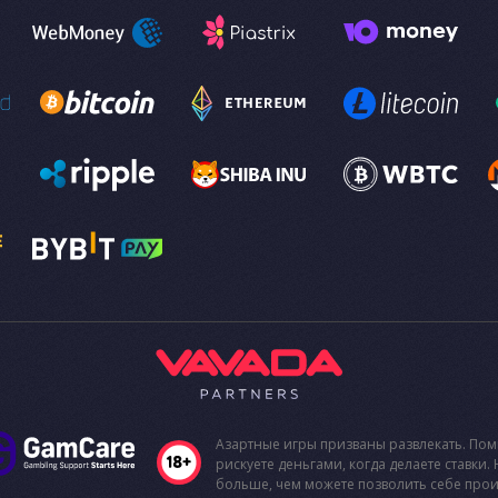
Азартные игры призваны развлекать. Помн
рискуете деньгами, когда делаете ставки. 
больше, чем можете позволить себе прои