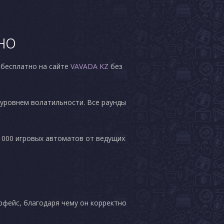
но
 бесплатно на сайте
VAVADA KZ
без
уровнем волатильности. Все раунды
 000 игровых автоматов от ведущих
фейс, благодаря чему он корректно