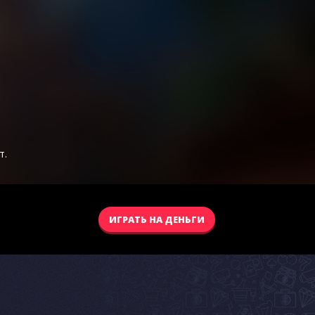
т.
ИГРАТЬ НА ДЕНЬГИ