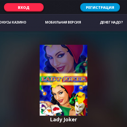
ВХОД
РЕГИСТРАЦИЯ
ОНУСЫ КАЗИНО
МОБИЛЬНАЯ ВЕРСИЯ
ДЕНЕГ НАДО?
Lady Joker