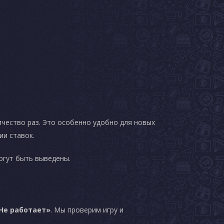
чество раз. Это особенно удобно для новых
ии ставок.
огут быть выведены.
Не работает»
. Мы проверим игру и