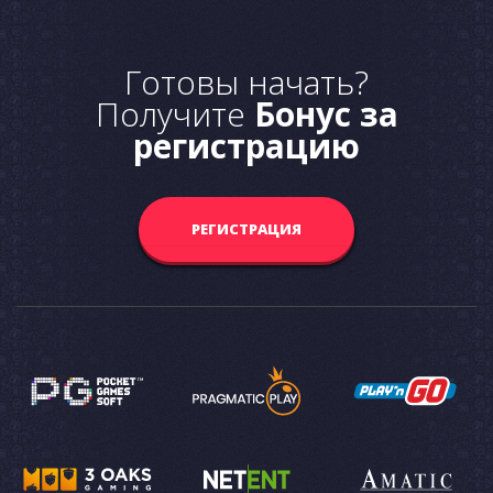
Готовы начать?
Получите
Бонус за
регистрацию
РЕГИСТРАЦИЯ