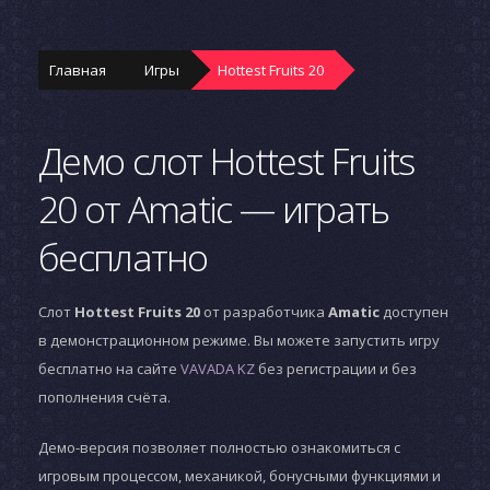
Главная
Игры
Hottest Fruits 20
Демо слот Hottest Fruits
20 от Amatic — играть
бесплатно
Слот
Hottest Fruits 20
от разработчика
Amatic
доступен
в демонстрационном режиме. Вы можете запустить игру
бесплатно на сайте
VAVADA KZ
без регистрации и без
пополнения счёта.
Демо-версия позволяет полностью ознакомиться с
игровым процессом, механикой, бонусными функциями и