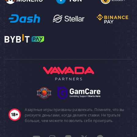
Азартные игры призваны развлекать. Помните, что вы
рискуете деньгами, когда делаете ставки. Не тратьте
больше, чем можете позволить себе проиграть.