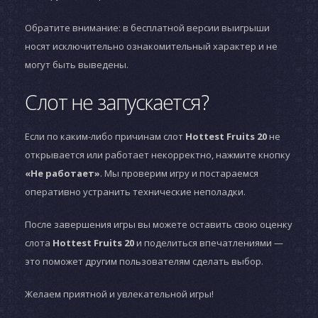
Обратите внимание: в бесплатной версии выигрыши
носят исключительно ознакомительный характер и не
могут быть выведены.
Слот не запускается?
Если по каким-либо причинам слот
Hottest Fruits 20
не
открывается или работает некорректно, нажмите кнопку
«Не работает»
. Мы проверим игру и постараемся
оперативно устранить технические неполадки.
После завершения игры вы можете оставить свою оценку
слота
Hottest Fruits 20
и поделиться впечатлениями —
это поможет другим пользователям сделать выбор.
Желаем приятной и увлекательной игры!