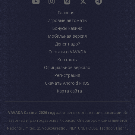
Главная
Игровые автоматы
Бонусы казино
Мобильная версия
Денег надо?
Отзывы о VAVADA
Контакты
Официальное зеркало
Регистрация
Скачать Android и iOS
Карта сайта
VAVADA Casino, 2026 год
работает в соответствии с законами об
азартных играх государства Кюрасао. Оператором сайта является
Nadontil Limited, 25 Voukourestiou, NEPTUNE HOUSE, 1st floor, Flat 11,