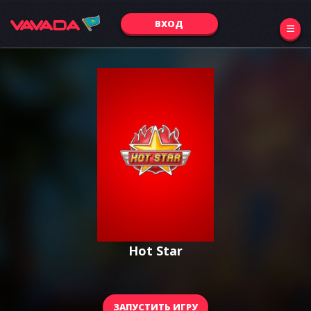
ВХОД
Hot Star
ЗАПУСТИТЬ ИГРУ