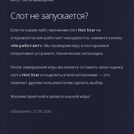
Слот не запускается?
Если по каким-либо причинам слот
Hot Star
не
открывается или работает некорректно, нажмите кнопку
«Не работает»
. Мы проверим игру и постараемся
оперативно устранить технические неполадки.
После завершения игры вы можете оставить свою оценку
слота
Hot Star
и поделиться впечатлениями — это
поможет другим пользователям сделать выбор.
Желаем приятной и увлекательной игры!
Обновлено:
27.09.2024