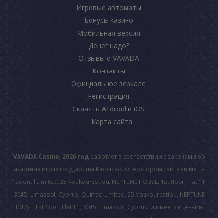
Игровые автоматы
Бонусы казино
Мобильная версия
Денег надо?
Отзывы о VAVADA
Контакты
Официальное зеркало
Регистрация
Скачать Android и iOS
Карта сайта
VAVADA Casino, 2026 год
работает в соответствии с законами об
азартных играх государства Кюрасао. Оператором сайта является
Nadontil Limited, 25 Voukourestiou, NEPTUNE HOUSE, 1st floor, Flat 11,
3045, Limassol, Cyprus; Quirfad Limited, 25 Voukourestiou, NEPTUNE
HOUSE, 1st floor, Flat 11, 3045, Limassol, Cyprus; и имеет лицензию,