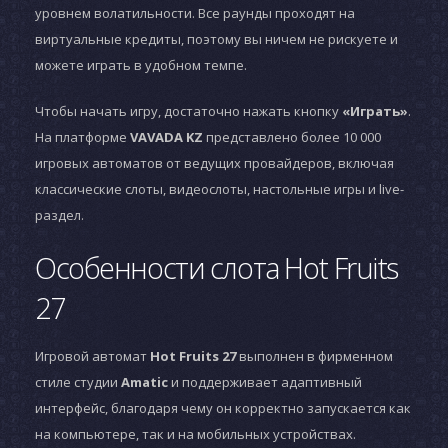
уровнем волатильности. Все раунды проходят на
виртуальные кредиты, поэтому вы ничем не рискуете и
можете играть в удобном темпе.
Чтобы начать игру, достаточно нажать кнопку
«Играть»
.
На платформе
VAVADA KZ
представлено более 10 000
игровых автоматов от ведущих провайдеров, включая
классические слоты, видеослоты, настольные игры и live-
раздел.
Особенности слота Hot Fruits
27
Игровой автомат
Hot Fruits 27
выполнен в фирменном
стиле студии
Amatic
и поддерживает адаптивный
интерфейс, благодаря чему он корректно запускается как
на компьютере, так и на мобильных устройствах.