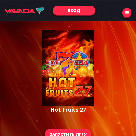
ВХОД
Hot Fruits 27
ЗАПУСТИТЬ ИГРУ