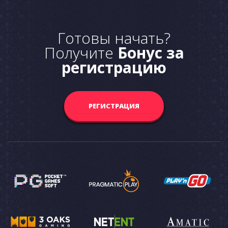
Готовы начать?
Получите
Бонус за
регистрацию
РЕГИСТРАЦИЯ