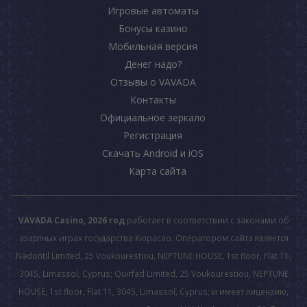
Игровые автоматы
Бонусы казино
Мобильная версия
Денег надо?
Отзывы о VAVADA
Контакты
Официальное зеркало
Регистрация
Скачать Android и iOS
Карта сайта
VAVADA Casino, 2026 год
работает в соответствии с законами об
азартных играх государства Кюрасао. Оператором сайта является
Nadontil Limited, 25 Voukourestiou, NEPTUNE HOUSE, 1st floor, Flat 11,
3045, Limassol, Cyprus; Quirfad Limited, 25 Voukourestiou, NEPTUNE
HOUSE, 1st floor, Flat 11, 3045, Limassol, Cyprus; и имеет лицензию,