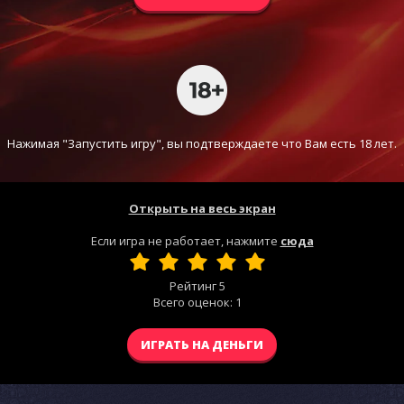
Нажимая "Запустить игру", вы подтверждаете что Вам есть 18 лет.
Открыть на весь экран
Если игра не работает, нажмите
сюда
Рейтинг
5
Всего оценок:
1
ИГРАТЬ НА ДЕНЬГИ