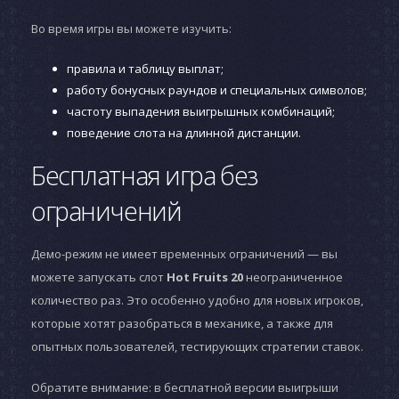
Во время игры вы можете изучить:
правила и таблицу выплат;
работу бонусных раундов и специальных символов;
частоту выпадения выигрышных комбинаций;
поведение слота на длинной дистанции.
Бесплатная игра без
ограничений
Демо-режим не имеет временных ограничений — вы
можете запускать слот
Hot Fruits 20
неограниченное
количество раз. Это особенно удобно для новых игроков,
которые хотят разобраться в механике, а также для
опытных пользователей, тестирующих стратегии ставок.
Обратите внимание: в бесплатной версии выигрыши