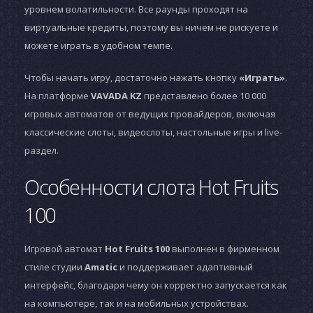
уровнем волатильности. Все раунды проходят на
виртуальные кредиты, поэтому вы ничем не рискуете и
можете играть в удобном темпе.
Чтобы начать игру, достаточно нажать кнопку
«Играть»
.
На платформе
VAVADA KZ
представлено более 10 000
игровых автоматов от ведущих провайдеров, включая
классические слоты, видеослоты, настольные игры и live-
раздел.
Особенности слота Hot Fruits
100
Игровой автомат
Hot Fruits 100
выполнен в фирменном
стиле студии
Amatic
и поддерживает адаптивный
интерфейс, благодаря чему он корректно запускается как
на компьютере, так и на мобильных устройствах.