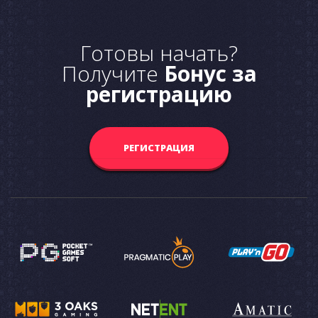
Готовы начать?
Получите
Бонус за
регистрацию
РЕГИСТРАЦИЯ