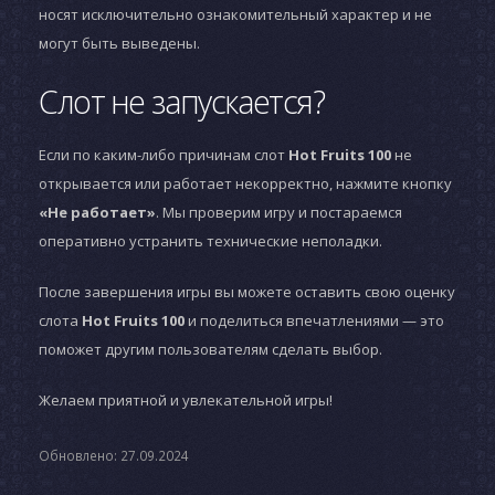
носят исключительно ознакомительный характер и не
могут быть выведены.
Слот не запускается?
Если по каким-либо причинам слот
Hot Fruits 100
не
открывается или работает некорректно, нажмите кнопку
«Не работает»
. Мы проверим игру и постараемся
оперативно устранить технические неполадки.
После завершения игры вы можете оставить свою оценку
слота
Hot Fruits 100
и поделиться впечатлениями — это
поможет другим пользователям сделать выбор.
Желаем приятной и увлекательной игры!
Обновлено:
27.09.2024